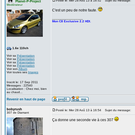
Posté le: Mer 28 Aoû 13 à 16:52
Sujet du message:
Planet-P-Project
Modérateur
C'est un peu de notre faute.
_________________
Mon C8 Exclusive 2.2 HDI.
1.6e 110ch
Voir sa
Présentation
Voir sa
Présentation
Voir sa
Présentation
Voir sa
Présentation
Voir son
Album
Voir toutes ses
Images
Inscrit le: 17 Sep 2011
Messages : 22540
Localisation : Chez moi, bien
au chaud...
Revenir en haut de page
bobyrush
Posté le: Mer 28 Aoû 13 à 16:54
Sujet du message:
307 de Diamant
Ça donne une seconde vie à ces 307