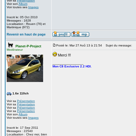
Voir sa
Présentation
Voir son
Album
Voir toutes ses
Images
Inscrit le: 05 Oct 2010
Messages : 1628
Localisation : Rouen (76) et
Martinique (972)
Revenir en haut de page
Posté le: Mar 27 Aoû 13 à 21:54
Sujet du message:
Planet-P-Project
Modérateur
Merci !!!
_________________
Mon C8 Exclusive 2.2 HDI.
1.6e 110ch
Voir sa
Présentation
Voir sa
Présentation
Voir sa
Présentation
Voir sa
Présentation
Voir son
Album
Voir toutes ses
Images
Inscrit le: 17 Sep 2011
Messages : 22540
Localisation : Chez moi, bien