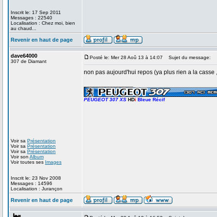
Inscrit le: 17 Sep 2011
Messages : 22540
Localisation : Chez moi, bien
au chaud...
Revenir en haut de page
dave64000
Posté le: Mer 28 Aoû 13 à 14:07
Sujet du message:
307 de Diamant
non pas aujourd'hui repos (ya plus rien a la casse , j'
_________________
PEUGEOT 307 XS
HD
i
Bleue Récif
Voir sa
Présentation
Voir sa
Présentation
Voir sa
Présentation
Voir son
Album
Voir toutes ses
Images
Inscrit le: 23 Nov 2008
Messages : 14596
Localisation : Jurançon
Revenir en haut de page