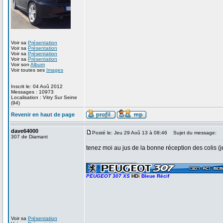
Voir sa
Présentation
Voir sa
Présentation
Voir sa
Présentation
Voir sa
Présentation
Voir son
Album
Voir toutes ses
Images
Inscrit le: 04 Aoû 2012
Messages : 10973
Localisation : Vitry Sur Seine
(94)
Revenir en haut de page
dave64000
Posté le: Jeu 29 Aoû 13 à 08:46
Sujet du message:
307 de Diamant
tenez moi au jus de la bonne réception des colis (j
_________________
PEUGEOT 307 XS
HD
i
Bleue Récif
Voir sa
Présentation