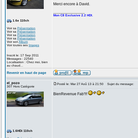
Merci encore à David.
_________________
Mon C8 Exclusive 2.2 HDI.
1.6e 110ch
Voir sa
Présentation
Voir sa
Présentation
Voir sa
Présentation
Voir sa
Présentation
Voir son
Album
Voir toutes ses
Images
Inscrit le: 17 Sep 2011
Messages : 22540
Localisation : Chez moi, bien
au chaud...
Revenir en haut de page
el_pozo
Posté le: Mar 27 Aoû 13 à 21:50
Sujet du message:
307 Hors Catégorie
BienRevenue Fab'!!!
1.6HDi 110ch