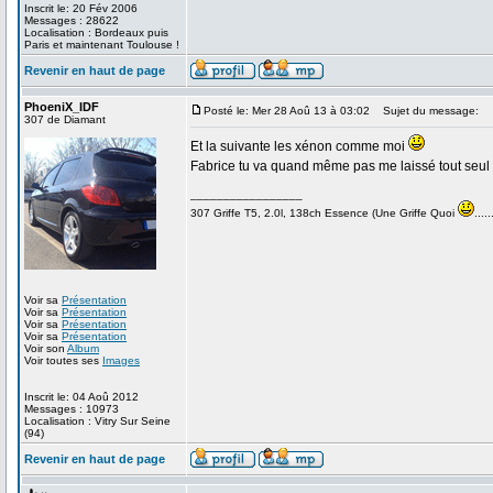
Inscrit le: 20 Fév 2006
Messages : 28622
Localisation : Bordeaux puis
Paris et maintenant Toulouse !
Revenir en haut de page
PhoeniX_IDF
Posté le: Mer 28 Aoû 13 à 03:02
Sujet du message:
307 de Diamant
Et la suivante les xénon comme moi
Fabrice tu va quand même pas me laissé tout seul 
_________________
307 Griffe T5, 2.0l, 138ch Essence (Une Griffe Quoi
.....
Voir sa
Présentation
Voir sa
Présentation
Voir sa
Présentation
Voir sa
Présentation
Voir son
Album
Voir toutes ses
Images
Inscrit le: 04 Aoû 2012
Messages : 10973
Localisation : Vitry Sur Seine
(94)
Revenir en haut de page