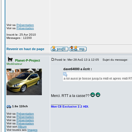
Voir sa
Présentation
Voir sa
Présentation
Inscrit le: 25 Avr 2010
Messages : 12200
Revenir en haut de page
Posté le: Mer 28 Aoû 13 à 12:05
Sujet du message:
Planet-P-Project
Modérateur
dave64000 a écrit :
a toi aussi je bosse jusqu'a midi et apres midi R
Merci. RTT a la casse??
_________________
1.6e 110ch
Mon C8 Exclusive 2.2 HDI.
Voir sa
Présentation
Voir sa
Présentation
Voir sa
Présentation
Voir sa
Présentation
Voir son
Album
Voir toutes ses
Images