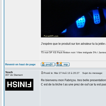
J’espère que le produit sur ton aérateur tu la jetée 
_________________
T5 noir 5P XS Pack finition noir / Vitre intégrale 5% / Jantes
Revenir en haut de page
Yosch
Posté le: Mar 27 Aoû 13 à 20:27
Sujet du message:
307 de Diamant
Re bienvenu mon Fabriçou. tres belle presentation. t
C est de la triche t as une prez de ouf car tu est 