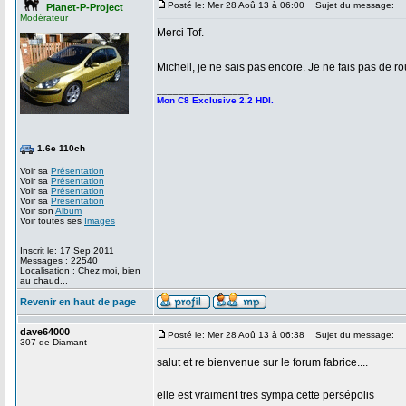
Posté le: Mer 28 Aoû 13 à 06:00
Sujet du message:
Planet-P-Project
Modérateur
Merci Tof.
Michell, je ne sais pas encore. Je ne fais pas de ro
_________________
Mon C8 Exclusive 2.2 HDI.
1.6e 110ch
Voir sa
Présentation
Voir sa
Présentation
Voir sa
Présentation
Voir sa
Présentation
Voir son
Album
Voir toutes ses
Images
Inscrit le: 17 Sep 2011
Messages : 22540
Localisation : Chez moi, bien
au chaud...
Revenir en haut de page
dave64000
Posté le: Mer 28 Aoû 13 à 06:38
Sujet du message:
307 de Diamant
salut et re bienvenue sur le forum fabrice....
elle est vraiment tres sympa cette persépolis