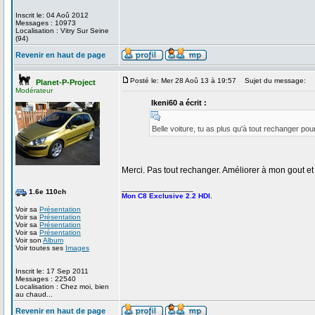
Inscrit le: 04 Aoû 2012
Messages : 10973
Localisation : Vitry Sur Seine
(94)
Revenir en haut de page
Posté le: Mer 28 Aoû 13 à 19:57
Sujet du message:
Planet-P-Project
Modérateur
Ikeni60 a écrit :
Belle voiture, tu as plus qu'à tout rechanger po
Merci. Pas tout rechanger. Améliorer à mon gout 
_________________
1.6e 110ch
Mon C8 Exclusive 2.2 HDI.
Voir sa
Présentation
Voir sa
Présentation
Voir sa
Présentation
Voir sa
Présentation
Voir son
Album
Voir toutes ses
Images
Inscrit le: 17 Sep 2011
Messages : 22540
Localisation : Chez moi, bien
au chaud...
Revenir en haut de page