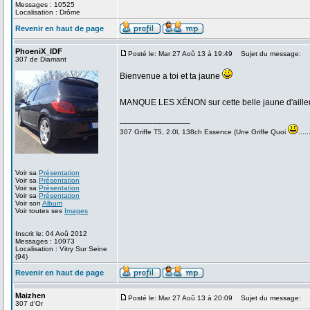
Messages : 10525
Localisation : Drôme
Revenir en haut de page
PhoeniX_IDF
Posté le: Mar 27 Aoû 13 à 19:49
Sujet du message:
307 de Diamant
Bienvenue a toi et ta jaune
MANQUE LES XÉNON sur cette belle jaune d'aill
_________________
307 Griffe T5, 2.0l, 138ch Essence (Une Griffe Quoi
.....
Voir sa
Présentation
Voir sa
Présentation
Voir sa
Présentation
Voir sa
Présentation
Voir son
Album
Voir toutes ses
Images
Inscrit le: 04 Aoû 2012
Messages : 10973
Localisation : Vitry Sur Seine
(94)
Revenir en haut de page
Maizhen
Posté le: Mar 27 Aoû 13 à 20:09
Sujet du message:
307 d'Or