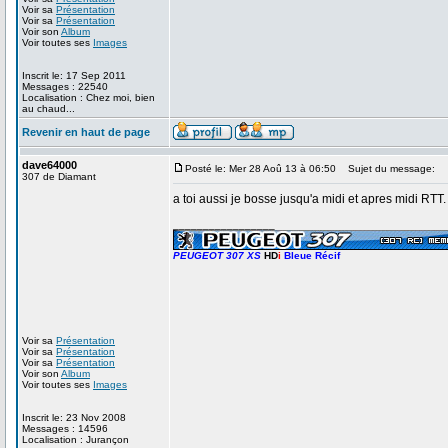
Voir sa
Présentation
Voir sa
Présentation
Voir son
Album
Voir toutes ses
Images
Inscrit le: 17 Sep 2011
Messages : 22540
Localisation : Chez moi, bien
au chaud...
Revenir en haut de page
dave64000
Posté le: Mer 28 Aoû 13 à 06:50
Sujet du message:
307 de Diamant
a toi aussi je bosse jusqu'a midi et apres midi RTT.
_________________
PEUGEOT 307 XS
HD
i
Bleue Récif
Voir sa
Présentation
Voir sa
Présentation
Voir sa
Présentation
Voir son
Album
Voir toutes ses
Images
Inscrit le: 23 Nov 2008
Messages : 14596
Localisation : Jurançon