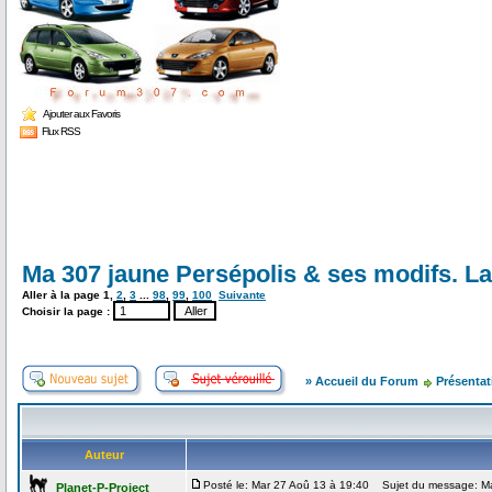
Ajouter aux Favoris
Flux RSS
Ma 307 jaune Persépolis & ses modifs. La 
Aller à la page
1
,
2
,
3
...
98
,
99
,
100
Suivante
Choisir la page :
» Accueil du Forum
Présentat
Auteur
Posté le: Mar 27 Aoû 13 à 19:40
Sujet du message: Ma 3
Planet-P-Project