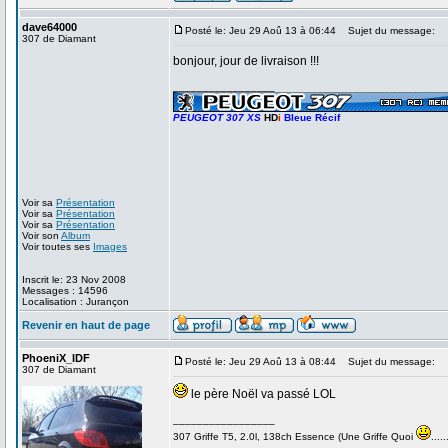
dave64000
Posté le: Jeu 29 Aoû 13 à 06:44
Sujet du message:
307 de Diamant
bonjour, jour de livraison !!!
_________________
PEUGEOT 307 XS
HD
i
Bleue Récif
Voir sa
Présentation
Voir sa
Présentation
Voir sa
Présentation
Voir son
Album
Voir toutes ses
Images
Inscrit le: 23 Nov 2008
Messages : 14596
Localisation : Jurançon
Revenir en haut de page
PhoeniX_IDF
Posté le: Jeu 29 Aoû 13 à 08:44
Sujet du message:
307 de Diamant
le père Noël va passé LOL
_________________
307 Griffe T5, 2.0l, 138ch Essence (Une Griffe Quoi
.....