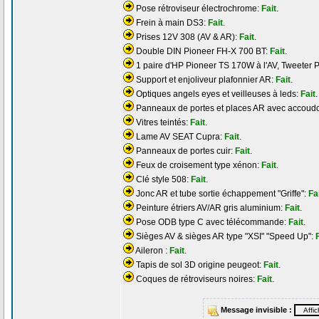
Pose rétroviseur électrochrome:
Fait
.
Frein à main DS3:
Fait
.
Prises 12V 308 (AV & AR):
Fait
.
Double DIN Pioneer FH-X 700 BT:
Fait
.
1 paire d'HP Pioneer TS 170W à l'AV, Tweeter 
Support et enjoliveur plafonnier AR:
Fait
.
Optiques angels eyes et veilleuses à leds:
Fait
.
Panneaux de portes et places AR avec accoudoi
Vitres teintés:
Fait
.
Lame AV SEAT Cupra:
Fait
.
Panneaux de portes cuir:
Fait
.
Feux de croisement type xénon:
Fait
.
Clé style 508:
Fait
.
Jonc AR et tube sortie échappement "Griffe":
Fa
Peinture étriers AV/AR gris aluminium:
Fait
.
Pose ODB type C avec télécommande:
Fait
.
Sièges AV & sièges AR type "XSI" "Speed Up":
Aileron :
Fait
.
Tapis de sol 3D origine peugeot:
Fait
.
Coques de rétroviseurs noires:
Fait
.
Message invisible :