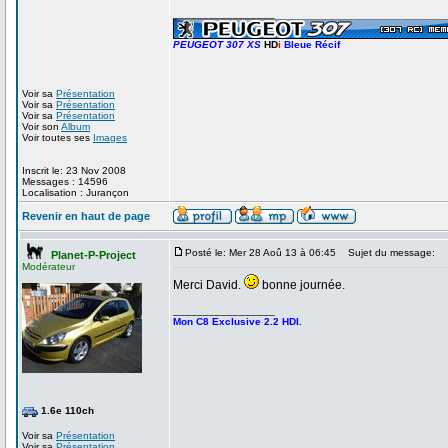
_________________
PEUGEOT 307 XS
HD
i
Bleue Récif
Voir sa
Présentation
Voir sa
Présentation
Voir sa
Présentation
Voir son
Album
Voir toutes ses
Images
Inscrit le: 23 Nov 2008
Messages : 14596
Localisation : Jurançon
Revenir en haut de page
Posté le: Mer 28 Aoû 13 à 06:45
Sujet du message:
Planet-P-Project
Modérateur
Merci David.
bonne journée.
_________________
Mon C8 Exclusive 2.2 HDI.
1.6e 110ch
Voir sa
Présentation
Voir sa
Présentation