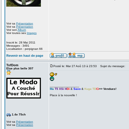
Voir sa
Présentation
Voir sa
Présentation
Voir son
Album
Voir toutes ses
Images
Inscrit le: 28 Mai 2011
Messages : 3491
Localisation : perpignan 66
Revenir en haut de page
TofDom
Posté le: Mar 27 Aoû 13 à 23:53
Sujet du message:
Elue plus belle 307
_________________
Ma
T5 XSi H
Di
&
Saxo
&
Kuga TD
Ci
=> Vendues!
Place à la nouvelle !
1.4e 75ch
Voir sa
Présentation
Voir sa
Présentation