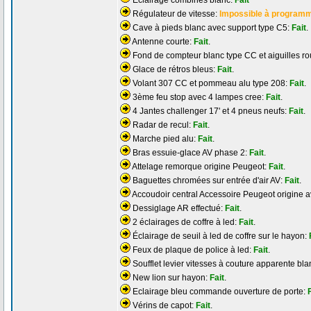
Éclairage combinés blanc:
Fait
Régulateur de vitesse:
Impossible à program
Cave à pieds blanc avec support type C5:
Fait
.
Antenne courte:
Fait
.
Fond de compteur blanc type CC et aiguilles r
Glace de rétros bleus:
Fait
.
Volant 307 CC et pommeau alu type 208:
Fait
.
3ème feu stop avec 4 lampes cree:
Fait
.
4 Jantes challenger 17' et 4 pneus neufs:
Fait
.
Radar de recul:
Fait
.
Marche pied alu:
Fait
.
Bras essuie-glace AV phase 2:
Fait
.
Attelage remorque origine Peugeot:
Fait
.
Baguettes chromées sur entrée d'air AV:
Fait
.
Accoudoir central Accessoire Peugeot origine a
Dessiglage AR effectué:
Fait
.
2 éclairages de coffre à led:
Fait
.
Éclairage de seuil à led de coffre sur le hayon:
Feux de plaque de police à led:
Fait
.
Soufflet levier vitesses à couture apparente bl
New lion sur hayon:
Fait
.
Eclairage bleu commande ouverture de porte:
Vérins de capot:
Fait
.