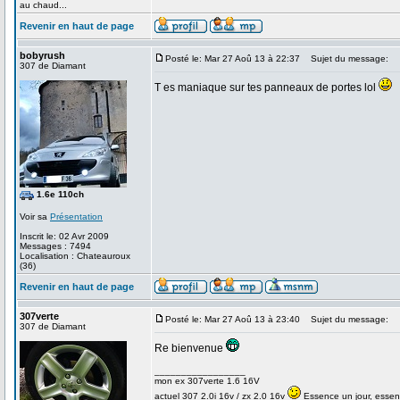
au chaud...
Revenir en haut de page
bobyrush
Posté le: Mar 27 Aoû 13 à 22:37
Sujet du message:
307 de Diamant
T es maniaque sur tes panneaux de portes lol
1.6e 110ch
Voir sa
Présentation
Inscrit le: 02 Avr 2009
Messages : 7494
Localisation : Chateauroux
(36)
Revenir en haut de page
307verte
Posté le: Mar 27 Aoû 13 à 23:40
Sujet du message:
307 de Diamant
Re bienvenue
_________________
mon ex 307verte 1.6 16V
actuel 307 2.0i 16v / zx 2.0 16v
Essence un jour, essenc