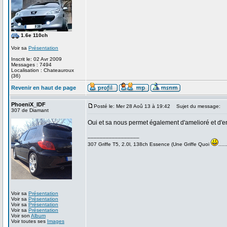
1.6e 110ch
Voir sa
Présentation
Inscrit le: 02 Avr 2009
Messages : 7494
Localisation : Chateauroux
(36)
Revenir en haut de page
PhoeniX_IDF
Posté le: Mer 28 Aoû 13 à 19:42
Sujet du message:
307 de Diamant
Oui et sa nous permet également d'amelioré et d'e
_________________
307 Griffe T5, 2.0l, 138ch Essence (Une Griffe Quoi
.....
Voir sa
Présentation
Voir sa
Présentation
Voir sa
Présentation
Voir sa
Présentation
Voir son
Album
Voir toutes ses
Images