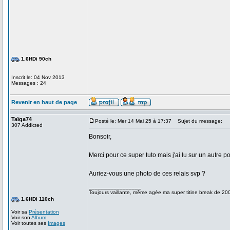
1.6HDi 90ch
Inscrit le: 04 Nov 2013
Messages : 24
Revenir en haut de page
Taïga74
Posté le: Mer 14 Mai 25 à 17:37
Sujet du message:
307 Addicted
Bonsoir,
Merci pour ce super tuto mais j'ai lu sur un autre po
Auriez-vous une photo de ces relais svp ?
_________________
Toujours vaillante, même agée ma super titine break de 200
1.6HDi 110ch
Voir sa
Présentation
Voir son
Album
Voir toutes ses
Images