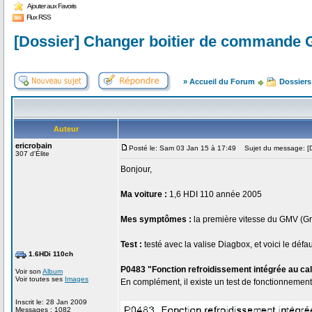
Ajouter aux Favoris
Flux RSS
[Dossier] Changer boitier de commande 
» Accueil du Forum
Dossiers
Auteur
ericrobain
Posté le: Sam 03 Jan 15 à 17:49
Sujet du message: [D
307 d'Élite
Bonjour,
Ma voiture :
1,6 HDI 110 année 2005
Mes symptômes :
la première vitesse du GMV (Gro
Test :
testé avec la valise Diagbox, et voici le défa
1.6HDi 110ch
P0483 "Fonction refroidissement intégrée au cal
Voir son
Album
Voir toutes ses
Images
En complément, il existe un test de fonctionnement
Inscrit le: 28 Jan 2009
Messages : 1082