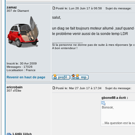
zamaz
Posté le: Lun 26 Juin 17 à 06:58
Sujet du message:
307 de Diamant
salut,
un diag se fait toujours moteur allumé ,sauf quand 
le problème venir aussi de la sonde temp LDR
_________________
Si la personne ne donne pas de suite à mes réponses !je co
A bon entendeur !
Inscrit le: 30 Avr 2009
Messages : 17026
Localisation : France
Revenir en haut de page
ericrobain
Posté le: Mar 27 Juin 17 à 17:34
Sujet du message:
307 d'Élite
gbone88 a écrit :
Bonsoir,
...Ma question est la s
1.6HDi 110ch