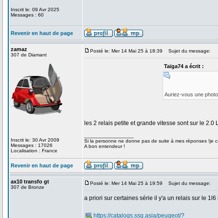
Inscrit le: 09 Avr 2025
Messages : 60
Revenir en haut de page
zamaz
Posté le: Mer 14 Mai 25 à 18:39
Sujet du message:
307 de Diamant
Taïga74 a écrit :
Auriez-vous une photo 
les 2 relais petite et grande vitesse sont sur le 2.0 
_________________
Inscrit le: 30 Avr 2009
Si la personne ne donne pas de suite à mes réponses !je co
Messages : 17026
A bon entendeur !
Localisation : France
Revenir en haut de page
ax10 transfo gt
Posté le: Mer 14 Mai 25 à 19:59
Sujet du message:
307 de Bronze
a priori sur certaines série il y'a un relais sur le 1l6
https://catalogs.ssg.asia/peugeot/?