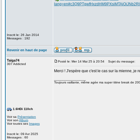
lang=en#c3Q9PTgwfHxzdHM9PXsiMTAiOiJNb2R
Inscrit le: 26 Jan 2014
Messages : 192
Revenir en haut de page
Taïga74
Posté le: Mer 14 Mai 25 à 20:54
Sujet du message:
307 Addicted
Merci ! J'espère que c'est le cas sur la mienne, je 
_________________
Toujours vaillante, même agée ma super titine break de 200
1.6HDi 110ch
Voir sa
Présentation
Voir son
Album
Voir toutes ses
Images
Inscrit le: 09 Avr 2025
Messages : 60