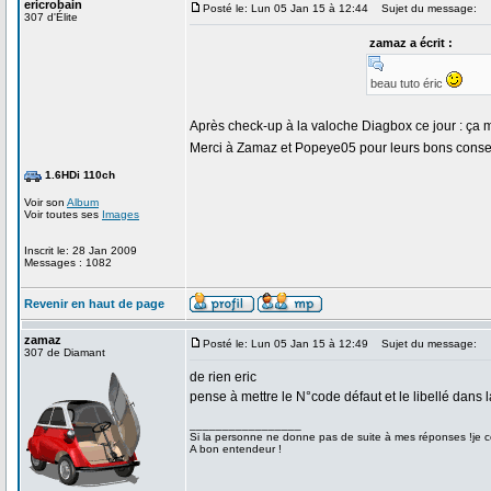
ericrobain
Posté le: Lun 05 Jan 15 à 12:44
Sujet du message:
307 d'Élite
zamaz a écrit :
beau tuto éric
Après check-up à la valoche Diagbox ce jour : ça ma
Merci à Zamaz et Popeye05 pour leurs bons conse
1.6HDi 110ch
Voir son
Album
Voir toutes ses
Images
Inscrit le: 28 Jan 2009
Messages : 1082
Revenir en haut de page
zamaz
Posté le: Lun 05 Jan 15 à 12:49
Sujet du message:
307 de Diamant
de rien eric
pense à mettre le N°code défaut et le libellé dans 
_________________
Si la personne ne donne pas de suite à mes réponses !je co
A bon entendeur !