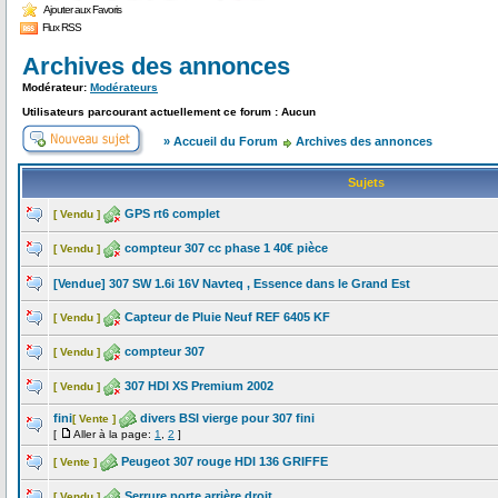
Ajouter aux Favoris
Flux RSS
Archives des annonces
Modérateur:
Modérateurs
Utilisateurs parcourant actuellement ce forum : Aucun
» Accueil du Forum
Archives des annonces
Sujets
GPS rt6 complet
[ Vendu ]
compteur 307 cc phase 1 40€ pièce
[ Vendu ]
[Vendue] 307 SW 1.6i 16V Navteq , Essence dans le Grand Est
Capteur de Pluie Neuf REF 6405 KF
[ Vendu ]
compteur 307
[ Vendu ]
307 HDI XS Premium 2002
[ Vendu ]
fini
divers BSI vierge pour 307 fini
[ Vente ]
[
Aller à la page:
1
,
2
]
Peugeot 307 rouge HDI 136 GRIFFE
[ Vente ]
Serrure porte arrière droit
[ Vendu ]