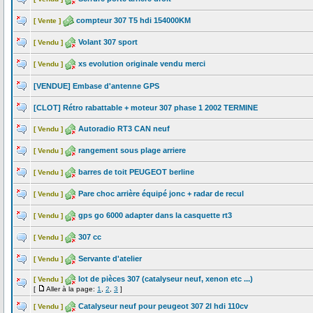
compteur 307 T5 hdi 154000KM
[ Vente ]
Volant 307 sport
[ Vendu ]
xs evolution originale vendu merci
[ Vendu ]
[VENDUE] Embase d'antenne GPS
[CLOT] Rétro rabattable + moteur 307 phase 1 2002 TERMINE
Autoradio RT3 CAN neuf
[ Vendu ]
rangement sous plage arriere
[ Vendu ]
barres de toit PEUGEOT berline
[ Vendu ]
Pare choc arrière équipé jonc + radar de recul
[ Vendu ]
gps go 6000 adapter dans la casquette rt3
[ Vendu ]
307 cc
[ Vendu ]
Servante d'atelier
[ Vendu ]
lot de pièces 307 (catalyseur neuf, xenon etc ...)
[ Vendu ]
[
Aller à la page:
1
,
2
,
3
]
Catalyseur neuf pour peugeot 307 2l hdi 110cv
[ Vendu ]