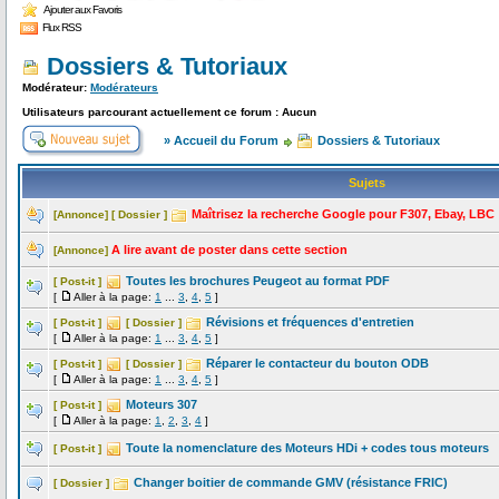
Ajouter aux Favoris
Flux RSS
Dossiers & Tutoriaux
Modérateur:
Modérateurs
Utilisateurs parcourant actuellement ce forum : Aucun
» Accueil du Forum
Dossiers & Tutoriaux
Sujets
Maîtrisez la recherche Google pour F307, Ebay, LBC
[Annonce]
[ Dossier ]
A lire avant de poster dans cette section
[Annonce]
Toutes les brochures Peugeot au format PDF
[ Post-it ]
[
Aller à la page:
1
...
3
,
4
,
5
]
Révisions et fréquences d'entretien
[ Post-it ]
[ Dossier ]
[
Aller à la page:
1
...
3
,
4
,
5
]
Réparer le contacteur du bouton ODB
[ Post-it ]
[ Dossier ]
[
Aller à la page:
1
...
3
,
4
,
5
]
Moteurs 307
[ Post-it ]
[
Aller à la page:
1
,
2
,
3
,
4
]
Toute la nomenclature des Moteurs HDi + codes tous moteurs
[ Post-it ]
Changer boitier de commande GMV (résistance FRIC)
[ Dossier ]