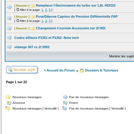
Remplacer l'électrovanne du turbo sur 1,6L HDI110
[ Dossier ]
[
Aller à la page:
1
,
2
,
3
]
Pose/Dépose Capteur de Pression Différentielle FAP
[ Dossier ]
[
Aller à la page:
1
,
2
,
3
]
Changement Courroie Accessoire sur 2l HDI
[ Dossier ]
Codes défauts P1351 et P1352 -Note tech
vidange 307 cc 2l 2003
Montrer les suje
» Accueil du Forum
Dossiers & Tutoriaux
Page
1
sur
22
Nouveaux messages
Pas de nouveaux messages
Annonce
Post-it
Nouveaux messages [ Verrouillé ]
Pas de nouveaux messages [ Verrouillé ]