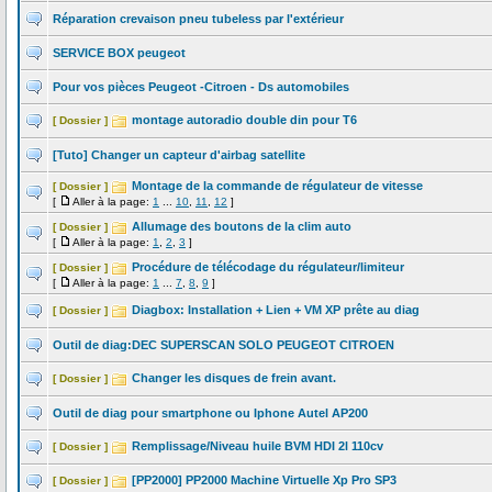
Réparation crevaison pneu tubeless par l'extérieur
SERVICE BOX peugeot
Pour vos pièces Peugeot -Citroen - Ds automobiles
montage autoradio double din pour T6
[ Dossier ]
[Tuto] Changer un capteur d'airbag satellite
Montage de la commande de régulateur de vitesse
[ Dossier ]
[
Aller à la page:
1
...
10
,
11
,
12
]
Allumage des boutons de la clim auto
[ Dossier ]
[
Aller à la page:
1
,
2
,
3
]
Procédure de télécodage du régulateur/limiteur
[ Dossier ]
[
Aller à la page:
1
...
7
,
8
,
9
]
Diagbox: Installation + Lien + VM XP prête au diag
[ Dossier ]
Outil de diag:DEC SUPERSCAN SOLO PEUGEOT CITROEN
Changer les disques de frein avant.
[ Dossier ]
Outil de diag pour smartphone ou Iphone Autel AP200
Remplissage/Niveau huile BVM HDI 2l 110cv
[ Dossier ]
[PP2000] PP2000 Machine Virtuelle Xp Pro SP3
[ Dossier ]