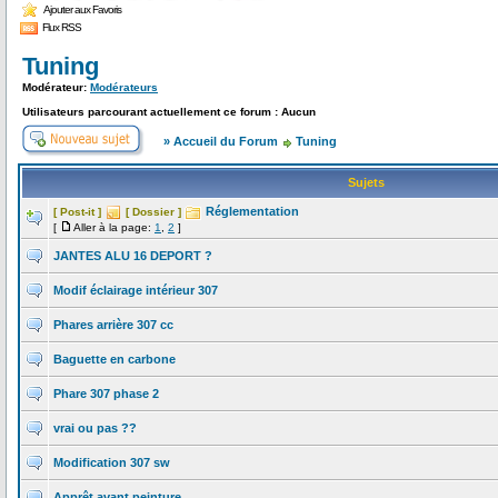
Ajouter aux Favoris
Flux RSS
Tuning
Modérateur:
Modérateurs
Utilisateurs parcourant actuellement ce forum : Aucun
» Accueil du Forum
Tuning
Sujets
Réglementation
[ Post-it ]
[ Dossier ]
[
Aller à la page:
1
,
2
]
JANTES ALU 16 DEPORT ?
Modif éclairage intérieur 307
Phares arrière 307 cc
Baguette en carbone
Phare 307 phase 2
vrai ou pas ??
Modification 307 sw
Apprêt avant peinture