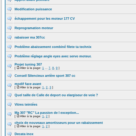
Modification puissance
échappement pour les moteur 177 CV
Reprogramation moteur
rabaisser ma 307cc
Problème abaissement combiné filete ta technix
Problème réglage angle eyes avec servo moteur.
Projet tuning 307
[
Aller à la page:
1
...
7
,
8
,
9
]
Conseil Silencieux arrière sport 307 cc
modif face avant
[
Aller à la page:
1
,
2
,
3
]
Quel taille de Calle de deport ou elargiseur de voie ?
Vitres teintées
Ma 307 "RC" La passion de l exception...
[
Aller à la page:
1
,
2
]
choix de nouveaux amortisseurs pour un rabaissement
[
Aller à la page:
1
,
2
]
Decata inox