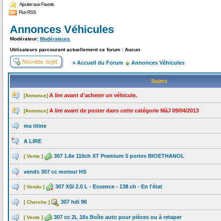
Ajouter aux Favoris
Flux RSS
Annonces Véhicules
Modérateur:
Modérateurs
Utilisateurs parcourant actuellement ce forum : Aucun
» Accueil du Forum
Annonces Véhicules
Sujets
A lire avant d'acheter un véhicule.
[Annonce]
A lire avant de poster dans cette catégorie MàJ 09/04/2013
[Annonce]
ma titine
A LIRE
307 1.6e 110ch XT Premium 5 portes BIOETHANOL
[ Vente ]
vends 307 cc moteur HS
307 XSI 2.0 L - Essence - 138 ch - En l'état
[ Vendu ]
307 hdi 90
[ Cherche ]
307 cc 2L 16s Boîte auto pour pièces ou à retaper
[ Vente ]