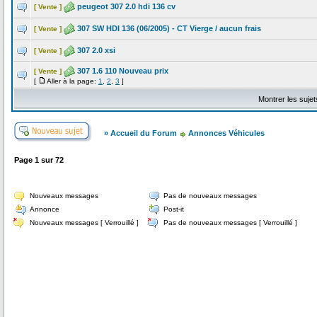
peugeot 307 2.0 hdi 136 cv
[ Vente ]
307 SW HDI 136 (06/2005) - CT Vierge / aucun frais
[ Vente ]
307 2.0 xsi
[ Vente ]
307 1.6 110 Nouveau prix
[ Vente ]
[
Aller à la page:
1
,
2
,
3
]
Montrer les suje
» Accueil du Forum
Annonces Véhicules
Page
1
sur
72
Nouveaux messages
Pas de nouveaux messages
Annonce
Post-it
Nouveaux messages [ Verrouillé ]
Pas de nouveaux messages [ Verrouillé ]