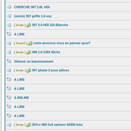
CHERCHE 307 2.0L HDi
(vente) 307 griffe 1.6 ess
307 2.0 HDI 110 Blanche
[ Vente ]
A LIRE
cette annonce vous en pensez quoi?
[ Trouvé ]
309 1.6 GRX 92chx
[ Vente ]
Obtenir un bannissement
307 phase 2 pour pièces
[ Vente ]
A LIRE
A LIRE
A RELIRE
A LIRE
A LIRE
307cc HDI full options 92500 kms
[ Vente ]