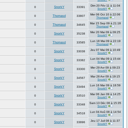
Dim 20 Fév 11 à 11:04
SnorkY
0
33391
SnorkY
Mer 06 Oct 10 à 22:06
Thomasd
0
33807
Thomasd
Mar 15 Sep 09 à 21:18
Thomasd
0
34645
Thomasd
Mer 20 Mai 09 à 09:25
SnorkY
0
35238
SnorkY
Lun 18 Mai 09 à 22:19
Thomasd
0
33585
Thomasd
Jeu 07 Mai 09 à 10:49
SnorkY
0
33038
SnorkY
Lun 04 Mai 09 à 15:44
SnorkY
0
33382
SnorkY
Mer 29 Avr 09 à 09:23
SnorkY
0
33300
SnorkY
Mar 28 Avr 09 à 19:15
SnorkY
1
34567
SnorkY
Lun 16 Mar 09 à 18:59
SnorkY
0
33494
SnorkY
Mar 06 Jan 09 à 14:25
SnorkY
0
33510
SnorkY
Sam 13 Déc 08 à 15:35
SnorkY
0
33348
SnorkY
Lun 04 Aoû 08 à 14:54
SnorkY
0
34518
SnorkY
Jeu 17 Juil 08 à 11:37
SnorkY
0
33896
SnorkY