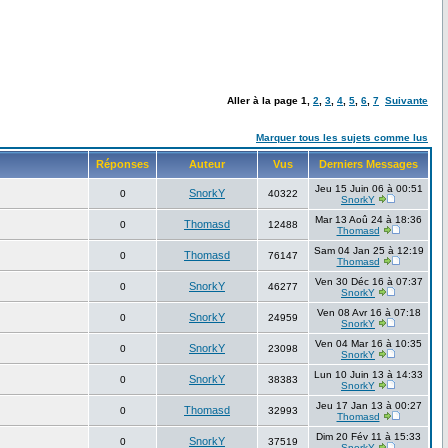
Aller à la page
1
,
2
,
3
,
4
,
5
,
6
,
7
Suivante
Marquer tous les sujets comme lus
Réponses
Auteur
Vus
Derniers Messages
Jeu 15 Juin 06 à 00:51
SnorkY
0
40322
SnorkY
Mar 13 Aoû 24 à 18:36
Thomasd
0
12488
Thomasd
Sam 04 Jan 25 à 12:19
Thomasd
0
76147
Thomasd
Ven 30 Déc 16 à 07:37
SnorkY
0
46277
SnorkY
Ven 08 Avr 16 à 07:18
SnorkY
0
24959
SnorkY
Ven 04 Mar 16 à 10:35
SnorkY
0
23098
SnorkY
Lun 10 Juin 13 à 14:33
SnorkY
0
38383
SnorkY
Jeu 17 Jan 13 à 00:27
Thomasd
0
32993
Thomasd
Dim 20 Fév 11 à 15:33
SnorkY
0
37519
SnorkY