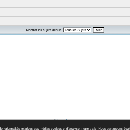
Montrer les sujets depuis:
[
L'équipe du forum
]
ources phpbb modifiées par
Forum307.com
, © 2008 - Marque Peugeot et logo Peugeot déposé par Automobiles Peugeo
onctionnalités relatives aux médias sociaux et d'analyser notre trafic. Nous partageons égalem