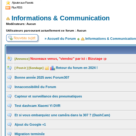
Ajouter aux Favoris
Flux RSS
Informations & Communication
Modérateurs: Aucun
Utilisateurs parcourant actuellement ce forum : Aucun
» Accueil du Forum
Informations & Communication
Nouveaux venus, "viendez" par ici : Bizutage :p
[Annonce]
Retour du forum en 2024 !
[ Post-it ]
[Sondage]
Bonne année 2025 avec Forum307
Innaccessibilité du Forum
Capteur et surveillance des pneumatiques
Test dashcam Xiaomi Yi DVR
Et si vous embarquiez une caméra dans la 307 ? (DashCam)
Ajout du Google +1
Migration terminée