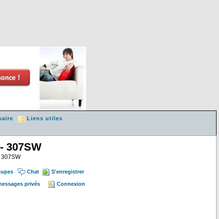
saire
Liens utiles
 - 307SW
 & 307SW
oupes
Chat
S'enregistrer
 messages privés
Connexion