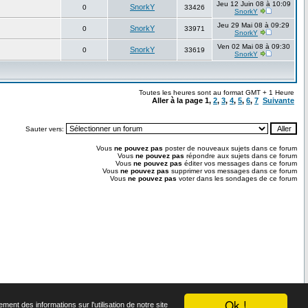
Jeu 12 Juin 08 à 10:09
SnorkY
0
33426
SnorkY
Jeu 29 Mai 08 à 09:29
SnorkY
0
33971
SnorkY
Ven 02 Mai 08 à 09:30
SnorkY
0
33619
SnorkY
Toutes les heures sont au format GMT + 1 Heure
Aller à la page
1
,
2
,
3
,
4
,
5
,
6
,
7
Suivante
Sauter vers:
Vous
ne pouvez pas
poster de nouveaux sujets dans ce forum
Vous
ne pouvez pas
répondre aux sujets dans ce forum
Vous
ne pouvez pas
éditer vos messages dans ce forum
Vous
ne pouvez pas
supprimer vos messages dans ce forum
Vous
ne pouvez pas
voter dans les sondages de ce forum
t.
Ok !
ent des informations sur l'utilisation de notre site