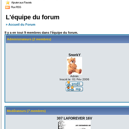
Ajouter aux Favoris
Flux RSS
L'équipe du forum
» Accueil du Forum
Il y a en tout 9 membres dans l'équipe du forum.
Administrateurs (
2 membres
)
SnorkY
Admin
Inscrit le: 01 Fév 2006
Modérateurs (
7 membres
)
307 LAFOREVER 16V