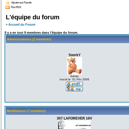
Ajouter aux Favoris
Flux RSS
L'équipe du forum
» Accueil du Forum
Il y a en tout 9 membres dans l'équipe du forum.
Administrateurs (
2 membres
)
SnorkY
Admin
Inscrit le: 01 Fév 2006
Modérateurs (
7 membres
)
307 LAFOREVER 16V