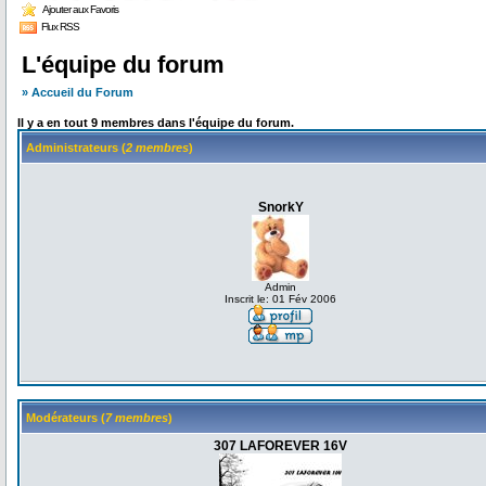
Ajouter aux Favoris
Flux RSS
L'équipe du forum
» Accueil du Forum
Il y a en tout 9 membres dans l'équipe du forum.
Administrateurs (
2 membres
)
SnorkY
Admin
Inscrit le: 01 Fév 2006
Modérateurs (
7 membres
)
307 LAFOREVER 16V