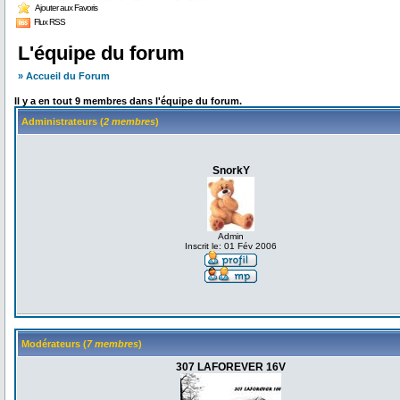
Ajouter aux Favoris
Flux RSS
L'équipe du forum
» Accueil du Forum
Il y a en tout 9 membres dans l'équipe du forum.
Administrateurs (
2 membres
)
SnorkY
Admin
Inscrit le: 01 Fév 2006
Modérateurs (
7 membres
)
307 LAFOREVER 16V