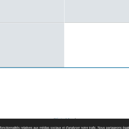
[
L'équipe du forum
]
ources phpbb modifiées par
Forum307.com
, © 2008 - Marque Peugeot et logo Peugeot déposé par Automobiles Peugeo
onctionnalités relatives aux médias sociaux et d'analyser notre trafic. Nous partageons égalem