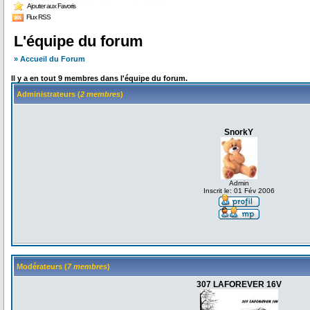
Ajouter aux Favoris
Flux RSS
L'équipe du forum
» Accueil du Forum
Il y a en tout 9 membres dans l'équipe du forum.
Administrateurs (
2 membres
)
SnorkY
Admin
Inscrit le: 01 Fév 2006
Modérateurs (
7 membres
)
307 LAFOREVER 16V