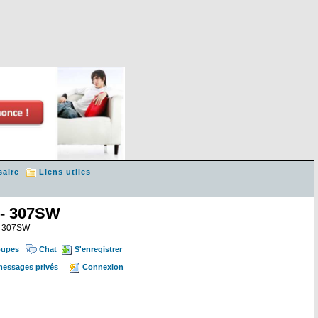
saire
Liens utiles
 - 307SW
 & 307SW
oupes
Chat
S'enregistrer
 messages privés
Connexion