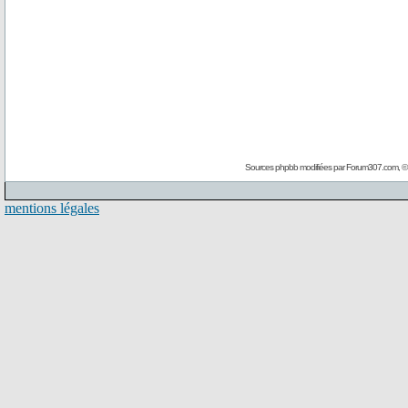
Sources phpbb modifiées par
Forum307.com
, 
mentions légales