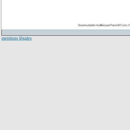
Sources phpbb modifiées par
Forum307.com
, 
mentions légales