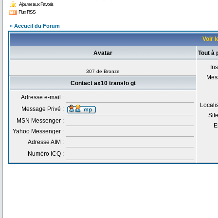
Ajouter aux Favoris
Flux RSS
» Accueil du Forum
Voir l
Avatar
Tout à 
Ins
307 de Bronze
Mes
Contact ax10 transfo gt
Adresse e-mail :
Locali
Message Privé :
Sit
MSN Messenger :
E
Yahoo Messenger :
Adresse AIM :
Numéro ICQ :