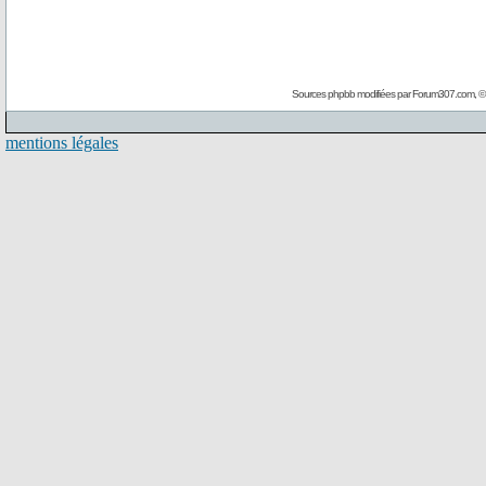
Sources phpbb modifiées par
Forum307.com
, 
mentions légales