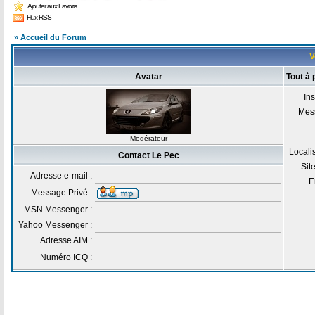
Ajouter aux Favoris
Flux RSS
» Accueil du Forum
V
Avatar
Tout à
Ins
Mes
Modérateur
Locali
Contact Le Pec
Sit
Adresse e-mail :
E
Message Privé :
MSN Messenger :
Yahoo Messenger :
Adresse AIM :
Numéro ICQ :