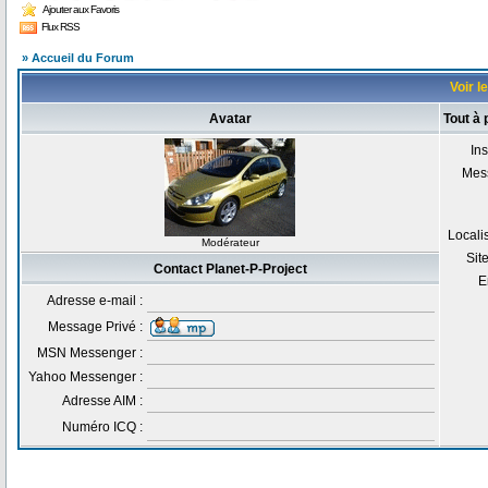
Ajouter aux Favoris
Flux RSS
» Accueil du Forum
Voir l
Avatar
Tout à 
Ins
Mes
Locali
Modérateur
Sit
Contact Planet-P-Project
E
Adresse e-mail :
Message Privé :
MSN Messenger :
Yahoo Messenger :
Adresse AIM :
Numéro ICQ :