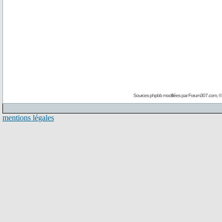
Sources phpbb modifiées par
Forum307.com
, 
mentions légales