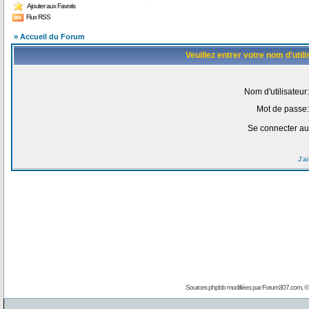
Ajouter aux Favoris
Flux RSS
» Accueil du Forum
Veuillez entrer votre nom d'uti
Nom d'utilisateur:
Mot de passe:
Se connecter au
J'a
Sources phpbb modifiées par
Forum307.com
, 