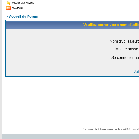
Ajouter aux Favoris
Flux RSS
» Accueil du Forum
Veuillez entrer votre nom d'uti
Nom d'utilisateur:
Mot de passe:
Se connecter au
J'a
Sources phpbb modifiées par
Forum307.com
, 