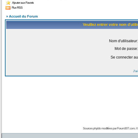
Ajouter aux Favoris
Flux RSS
» Accueil du Forum
Veuillez entrer votre nom d'uti
Nom d'utilisateur:
Mot de passe:
Se connecter au
J'a
Sources phpbb modifiées par
Forum307.com
, 