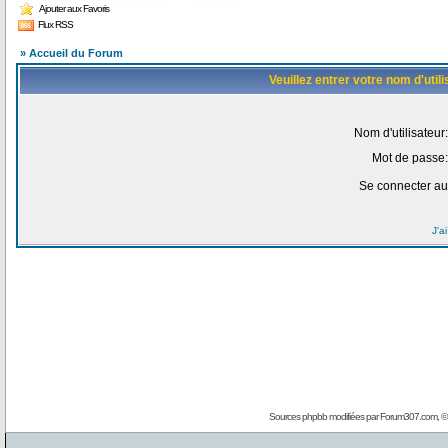
Ajouter aux Favoris
Flux RSS
» Accueil du Forum
Veuillez entrer votre nom d'uti
Nom d'utilisateur:
Mot de passe:
Se connecter au
J'a
Sources phpbb modifiées par
Forum307.com
, 