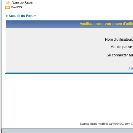
Ajouter aux Favoris
Flux RSS
» Accueil du Forum
Veuillez entrer votre nom d'uti
Nom d'utilisateur:
Mot de passe:
Se connecter au
J'a
Sources phpbb modifiées par
Forum307.com
, 