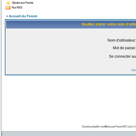
Ajouter aux Favoris
Flux RSS
» Accueil du Forum
Veuillez entrer votre nom d'uti
Nom d'utilisateur:
Mot de passe:
Se connecter au
J'a
Sources phpbb modifiées par
Forum307.com
, 