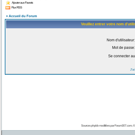
Ajouter aux Favoris
Flux RSS
» Accueil du Forum
Veuillez entrer votre nom d'uti
Nom d'utilisateur:
Mot de passe:
Se connecter au
J'a
Sources phpbb modifiées par
Forum307.com
, 