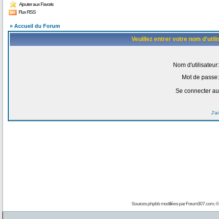
Ajouter aux Favoris
Flux RSS
» Accueil du Forum
Veuillez entrer votre nom d'uti
Nom d'utilisateur:
Mot de passe:
Se connecter au
J'a
Sources phpbb modifiées par
Forum307.com
, 