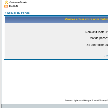
Ajouter aux Favoris
Flux RSS
» Accueil du Forum
Veuillez entrer votre nom d'uti
Nom d'utilisateur:
Mot de passe:
Se connecter au
J'a
Sources phpbb modifiées par
Forum307.com
, 