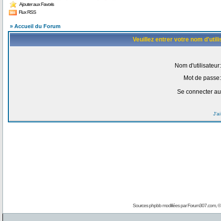
Ajouter aux Favoris
Flux RSS
» Accueil du Forum
Veuillez entrer votre nom d'uti
Nom d'utilisateur:
Mot de passe:
Se connecter au
J'a
Sources phpbb modifiées par
Forum307.com
, 