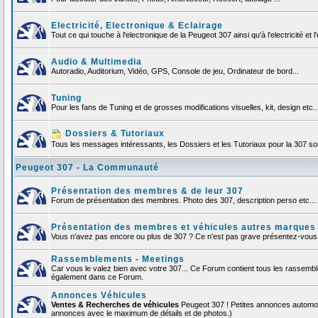
Electricité, Electronique & Eclairage
Tout ce qui touche à l'electronique de la Peugeot 307 ainsi qu'à l'electricité et l'
Audio & Multimedia
Autoradio, Auditorium, Vidéo, GPS, Console de jeu, Ordinateur de bord...
Tuning
Pour les fans de Tuning et de grosses modifications visuelles, kit, design etc..
Dossiers & Tutoriaux
Tous les messages intéressants, les Dossiers et les Tutoriaux pour la 307 sont
Peugeot 307 - La Communauté
Présentation des membres & de leur 307
Forum de présentation des membres. Photo des 307, description perso etc... F
Présentation des membres et véhicules autres marques
Vous n'avez pas encore ou plus de 307 ? Ce n'est pas grave présentez-vous et
Rassemblements - Meetings
Car vous le valez bien avec votre 307... Ce Forum contient tous les rassemb
également dans ce Forum.
Annonces Véhicules
Ventes & Recherches de véhicules
Peugeot 307 ! Petites annonces automob
annonces avec le maximum de détails et de photos.)