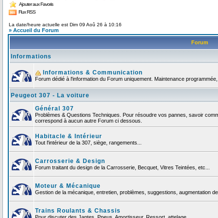
Ajouter aux Favoris
Flux RSS
La date/heure actuelle est Dim 09 Aoû 26 à 10:16
» Accueil du Forum
Forum
Informations
Informations & Communication
Forum dédié à l'information du Forum uniquement. Maintenance programmée, no
Peugeot 307 - La voiture
Général 307
Problèmes & Questions Techniques. Pour résoudre vos pannes, savoir comment
correspond à aucun autre Forum ci dessous.
Habitacle & Intérieur
Tout l'intérieur de la 307, siège, rangements...
Carrosserie & Design
Forum traitant du design de la Carrosserie, Becquet, Vitres Teintées, etc...
Moteur & Mécanique
Gestion de la mécanique, entretien, problèmes, suggestions, augmentation de 
Trains Roulants & Chassis
Pour discuter des Jantes, Pneus, Amortisseur, Ressort, attelage ...