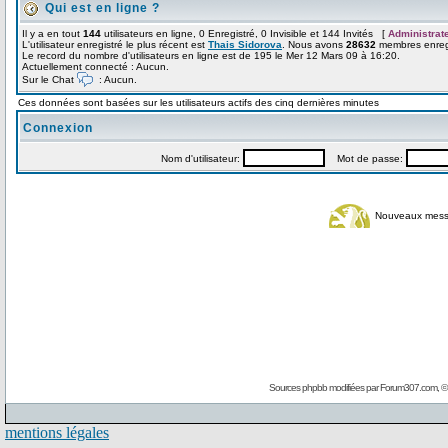
Qui est en ligne ?
Il y a en tout
144
utilisateurs en ligne, 0 Enregistré, 0 Invisible et 144 Invités [
Administrat
L'utilisateur enregistré le plus récent est
Thais Sidorova
. Nous avons
28632
membres enregi
Le record du nombre d'utilisateurs en ligne est de 195 le Mer 12 Mars 09 à 16:20.
Actuellement connecté : Aucun.
Sur le Chat
: Aucun.
Ces données sont basées sur les utilisateurs actifs des cinq dernières minutes
Connexion
Nom d'utilisateur:
Mot de passe:
Nouveaux mes
Sources phpbb modifiées par
Forum307.com
, 
mentions légales