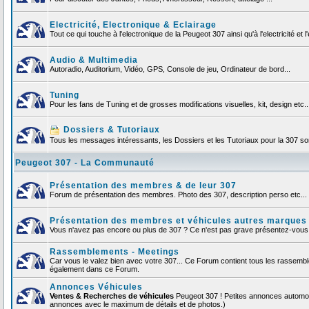
Electricité, Electronique & Eclairage
Tout ce qui touche à l'electronique de la Peugeot 307 ainsi qu'à l'electricité et l'
Audio & Multimedia
Autoradio, Auditorium, Vidéo, GPS, Console de jeu, Ordinateur de bord...
Tuning
Pour les fans de Tuning et de grosses modifications visuelles, kit, design etc..
Dossiers & Tutoriaux
Tous les messages intéressants, les Dossiers et les Tutoriaux pour la 307 sont
Peugeot 307 - La Communauté
Présentation des membres & de leur 307
Forum de présentation des membres. Photo des 307, description perso etc... F
Présentation des membres et véhicules autres marques
Vous n'avez pas encore ou plus de 307 ? Ce n'est pas grave présentez-vous et
Rassemblements - Meetings
Car vous le valez bien avec votre 307... Ce Forum contient tous les rassemb
également dans ce Forum.
Annonces Véhicules
Ventes & Recherches de véhicules
Peugeot 307 ! Petites annonces automob
annonces avec le maximum de détails et de photos.)