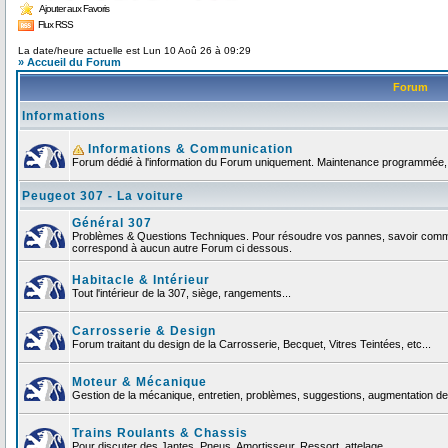
Ajouter aux Favoris
Flux RSS
La date/heure actuelle est Lun 10 Aoû 26 à 09:29
» Accueil du Forum
Forum
Informations
Informations & Communication
Forum dédié à l'information du Forum uniquement. Maintenance programmée, no
Peugeot 307 - La voiture
Général 307
Problèmes & Questions Techniques. Pour résoudre vos pannes, savoir comment
correspond à aucun autre Forum ci dessous.
Habitacle & Intérieur
Tout l'intérieur de la 307, siège, rangements...
Carrosserie & Design
Forum traitant du design de la Carrosserie, Becquet, Vitres Teintées, etc...
Moteur & Mécanique
Gestion de la mécanique, entretien, problèmes, suggestions, augmentation de 
Trains Roulants & Chassis
Pour discuter des Jantes, Pneus, Amortisseur, Ressort, attelage ...