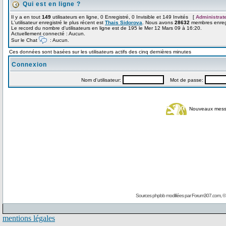
Qui est en ligne ?
Il y a en tout
149
utilisateurs en ligne, 0 Enregistré, 0 Invisible et 149 Invités [
Administrat
L'utilisateur enregistré le plus récent est
Thais Sidorova
. Nous avons
28632
membres enregi
Le record du nombre d'utilisateurs en ligne est de 195 le Mer 12 Mars 09 à 16:20.
Actuellement connecté : Aucun.
Sur le Chat
: Aucun.
Ces données sont basées sur les utilisateurs actifs des cinq dernières minutes
Connexion
Nom d'utilisateur:
Mot de passe:
Nouveaux mes
Sources phpbb modifiées par
Forum307.com
, 
mentions légales