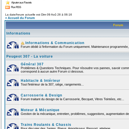
Ajouter aux Favoris
Flux RSS
La date/heure actuelle est Dim 09 Aoû 26 à 06:16
» Accueil du Forum
Forum
Informations
Informations & Communication
Forum dédié à l'information du Forum uniquement. Maintenance programmée, no
Peugeot 307 - La voiture
Général 307
Problèmes & Questions Techniques. Pour résoudre vos pannes, savoir comment
correspond à aucun autre Forum ci dessous.
Habitacle & Intérieur
Tout l'intérieur de la 307, siège, rangements...
Carrosserie & Design
Forum traitant du design de la Carrosserie, Becquet, Vitres Teintées, etc...
Moteur & Mécanique
Gestion de la mécanique, entretien, problèmes, suggestions, augmentation de 
Trains Roulants & Chassis
Pour discuter des Jantes, Pneus, Amortisseur, Ressort, attelage ...