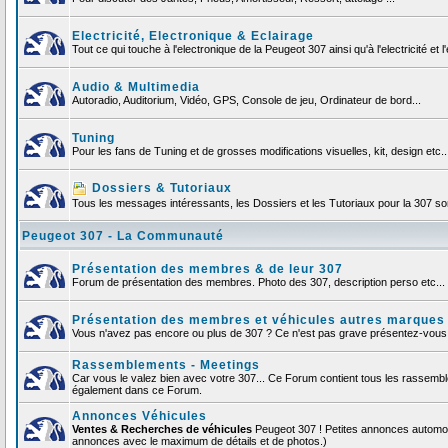
Electricité, Electronique & Eclairage
Tout ce qui touche à l'electronique de la Peugeot 307 ainsi qu'à l'electricité et l'
Audio & Multimedia
Autoradio, Auditorium, Vidéo, GPS, Console de jeu, Ordinateur de bord...
Tuning
Pour les fans de Tuning et de grosses modifications visuelles, kit, design etc..
Dossiers & Tutoriaux
Tous les messages intéressants, les Dossiers et les Tutoriaux pour la 307 sont
Peugeot 307 - La Communauté
Présentation des membres & de leur 307
Forum de présentation des membres. Photo des 307, description perso etc... F
Présentation des membres et véhicules autres marques
Vous n'avez pas encore ou plus de 307 ? Ce n'est pas grave présentez-vous et
Rassemblements - Meetings
Car vous le valez bien avec votre 307... Ce Forum contient tous les rassemb
également dans ce Forum.
Annonces Véhicules
Ventes & Recherches de véhicules
Peugeot 307 ! Petites annonces automob
annonces avec le maximum de détails et de photos.)