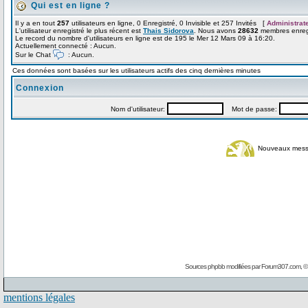
Qui est en ligne ?
Il y a en tout
257
utilisateurs en ligne, 0 Enregistré, 0 Invisible et 257 Invités [
Administrat
L'utilisateur enregistré le plus récent est
Thais Sidorova
. Nous avons
28632
membres enregi
Le record du nombre d'utilisateurs en ligne est de 195 le Mer 12 Mars 09 à 16:20.
Actuellement connecté : Aucun.
Sur le Chat
: Aucun.
Ces données sont basées sur les utilisateurs actifs des cinq dernières minutes
Connexion
Nom d'utilisateur:
Mot de passe:
Nouveaux mes
Sources phpbb modifiées par
Forum307.com
, 
mentions légales