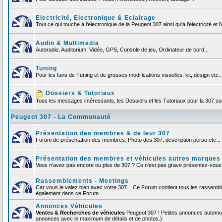
Electricité, Electronique & Eclairage
Tout ce qui touche à l'electronique de la Peugeot 307 ainsi qu'à l'electricité et l'
Audio & Multimedia
Autoradio, Auditorium, Vidéo, GPS, Console de jeu, Ordinateur de bord...
Tuning
Pour les fans de Tuning et de grosses modifications visuelles, kit, design etc..
Dossiers & Tutoriaux
Tous les messages intéressants, les Dossiers et les Tutoriaux pour la 307 sont
Peugeot 307 - La Communauté
Présentation des membres & de leur 307
Forum de présentation des membres. Photo des 307, description perso etc... F
Présentation des membres et véhicules autres marques
Vous n'avez pas encore ou plus de 307 ? Ce n'est pas grave présentez-vous et
Rassemblements - Meetings
Car vous le valez bien avec votre 307... Ce Forum contient tous les rassemb
également dans ce Forum.
Annonces Véhicules
Ventes & Recherches de véhicules
Peugeot 307 ! Petites annonces automob
annonces avec le maximum de détails et de photos.)