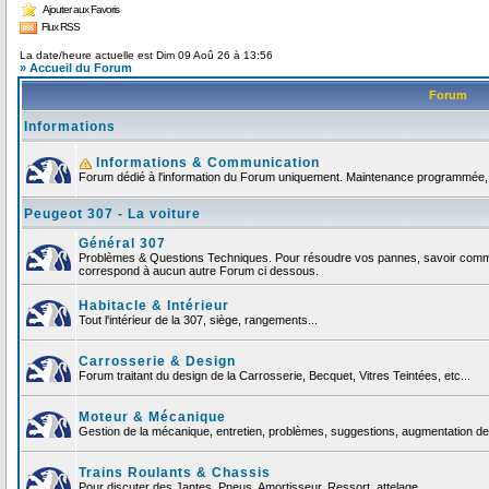
Ajouter aux Favoris
Flux RSS
La date/heure actuelle est Dim 09 Aoû 26 à 13:56
» Accueil du Forum
Forum
Informations
Informations & Communication
Forum dédié à l'information du Forum uniquement. Maintenance programmée, no
Peugeot 307 - La voiture
Général 307
Problèmes & Questions Techniques. Pour résoudre vos pannes, savoir comment
correspond à aucun autre Forum ci dessous.
Habitacle & Intérieur
Tout l'intérieur de la 307, siège, rangements...
Carrosserie & Design
Forum traitant du design de la Carrosserie, Becquet, Vitres Teintées, etc...
Moteur & Mécanique
Gestion de la mécanique, entretien, problèmes, suggestions, augmentation de 
Trains Roulants & Chassis
Pour discuter des Jantes, Pneus, Amortisseur, Ressort, attelage ...