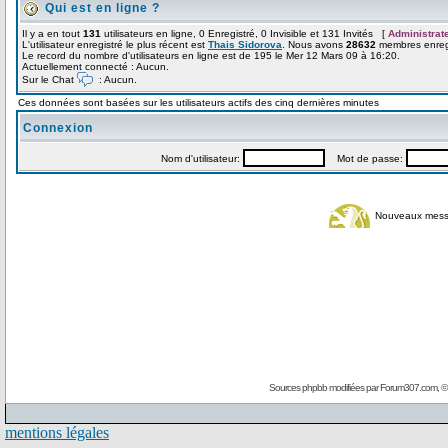
Qui est en ligne ?
Il y a en tout
131
utilisateurs en ligne, 0 Enregistré, 0 Invisible et 131 Invités [
Administrat
L'utilisateur enregistré le plus récent est
Thais Sidorova
. Nous avons
28632
membres enregi
Le record du nombre d'utilisateurs en ligne est de 195 le Mer 12 Mars 09 à 16:20.
Actuellement connecté : Aucun.
Sur le Chat
: Aucun.
Ces données sont basées sur les utilisateurs actifs des cinq dernières minutes
Connexion
Nom d'utilisateur:
Mot de passe:
Nouveaux mes
Sources phpbb modifiées par
Forum307.com
, 
mentions légales