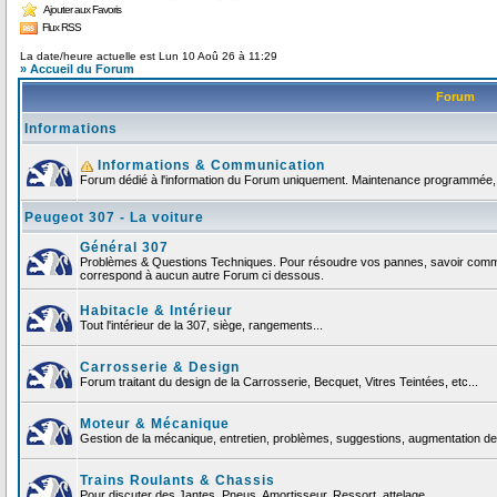
Ajouter aux Favoris
Flux RSS
La date/heure actuelle est Lun 10 Aoû 26 à 11:29
» Accueil du Forum
Forum
Informations
Informations & Communication
Forum dédié à l'information du Forum uniquement. Maintenance programmée, no
Peugeot 307 - La voiture
Général 307
Problèmes & Questions Techniques. Pour résoudre vos pannes, savoir comment
correspond à aucun autre Forum ci dessous.
Habitacle & Intérieur
Tout l'intérieur de la 307, siège, rangements...
Carrosserie & Design
Forum traitant du design de la Carrosserie, Becquet, Vitres Teintées, etc...
Moteur & Mécanique
Gestion de la mécanique, entretien, problèmes, suggestions, augmentation de 
Trains Roulants & Chassis
Pour discuter des Jantes, Pneus, Amortisseur, Ressort, attelage ...