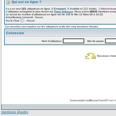
Qui est en ligne ?
Il y a en tout
121
utilisateurs en ligne, 0 Enregistré, 0 Invisible et 121 Invités [
Administrat
L'utilisateur enregistré le plus récent est
Thais Sidorova
. Nous avons
28632
membres enregi
Le record du nombre d'utilisateurs en ligne est de 195 le Mer 12 Mars 09 à 16:20.
Actuellement connecté : Aucun.
Sur le Chat
: Aucun.
Ces données sont basées sur les utilisateurs actifs des cinq dernières minutes
Connexion
Nom d'utilisateur:
Mot de passe:
Nouveaux mes
Sources phpbb modifiées par
Forum307.com
, 
mentions légales