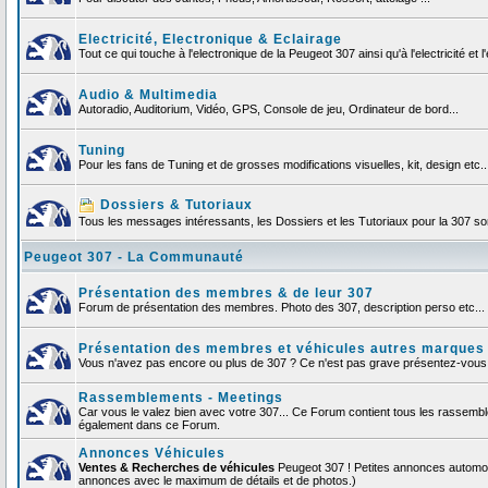
Electricité, Electronique & Eclairage
Tout ce qui touche à l'electronique de la Peugeot 307 ainsi qu'à l'electricité et l'
Audio & Multimedia
Autoradio, Auditorium, Vidéo, GPS, Console de jeu, Ordinateur de bord...
Tuning
Pour les fans de Tuning et de grosses modifications visuelles, kit, design etc..
Dossiers & Tutoriaux
Tous les messages intéressants, les Dossiers et les Tutoriaux pour la 307 sont
Peugeot 307 - La Communauté
Présentation des membres & de leur 307
Forum de présentation des membres. Photo des 307, description perso etc... F
Présentation des membres et véhicules autres marques
Vous n'avez pas encore ou plus de 307 ? Ce n'est pas grave présentez-vous et
Rassemblements - Meetings
Car vous le valez bien avec votre 307... Ce Forum contient tous les rassemb
également dans ce Forum.
Annonces Véhicules
Ventes & Recherches de véhicules
Peugeot 307 ! Petites annonces automob
annonces avec le maximum de détails et de photos.)