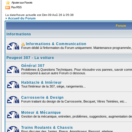
Ajouter aux Favoris
Flux RSS
La date/heure actuelle est Dim 09 Aoû 26 à 05:38
» Accueil du Forum
Forum
Informations
Informations & Communication
Forum dédié à l'information du Forum uniquement. Maintenance programmée, no
Peugeot 307 - La voiture
Général 307
Problèmes & Questions Techniques. Pour résoudre vos pannes, savoir comment
correspond à aucun autre Forum ci dessous.
Habitacle & Intérieur
Tout l'intérieur de la 307, siège, rangements...
Carrosserie & Design
Forum traitant du design de la Carrosserie, Becquet, Vitres Teintées, etc...
Moteur & Mécanique
Gestion de la mécanique, entretien, problèmes, suggestions, augmentation de 
Trains Roulants & Chassis
Pour discuter des Jantes, Pneus, Amortisseur, Ressort, attelage ...