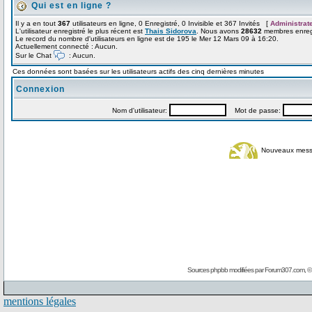
Qui est en ligne ?
Il y a en tout
367
utilisateurs en ligne, 0 Enregistré, 0 Invisible et 367 Invités [
Administrat
L'utilisateur enregistré le plus récent est
Thais Sidorova
. Nous avons
28632
membres enregi
Le record du nombre d'utilisateurs en ligne est de 195 le Mer 12 Mars 09 à 16:20.
Actuellement connecté : Aucun.
Sur le Chat
: Aucun.
Ces données sont basées sur les utilisateurs actifs des cinq dernières minutes
Connexion
Nom d'utilisateur:
Mot de passe:
Nouveaux mes
Sources phpbb modifiées par
Forum307.com
, 
mentions légales