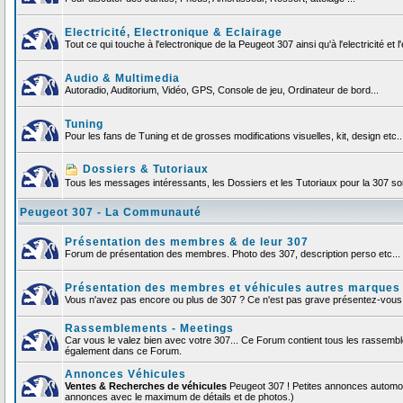
Electricité, Electronique & Eclairage
Tout ce qui touche à l'electronique de la Peugeot 307 ainsi qu'à l'electricité et l'
Audio & Multimedia
Autoradio, Auditorium, Vidéo, GPS, Console de jeu, Ordinateur de bord...
Tuning
Pour les fans de Tuning et de grosses modifications visuelles, kit, design etc..
Dossiers & Tutoriaux
Tous les messages intéressants, les Dossiers et les Tutoriaux pour la 307 sont
Peugeot 307 - La Communauté
Présentation des membres & de leur 307
Forum de présentation des membres. Photo des 307, description perso etc... F
Présentation des membres et véhicules autres marques
Vous n'avez pas encore ou plus de 307 ? Ce n'est pas grave présentez-vous et
Rassemblements - Meetings
Car vous le valez bien avec votre 307... Ce Forum contient tous les rassemb
également dans ce Forum.
Annonces Véhicules
Ventes & Recherches de véhicules
Peugeot 307 ! Petites annonces automob
annonces avec le maximum de détails et de photos.)