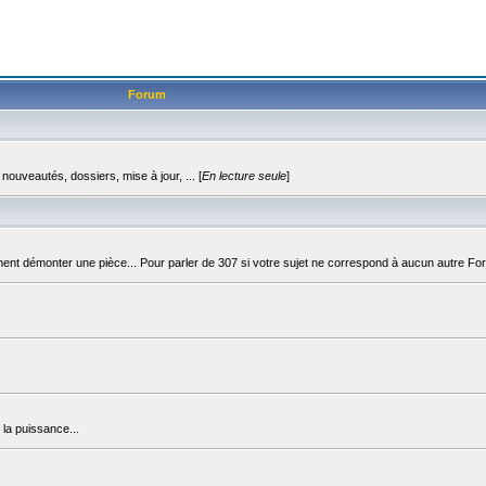
Forum
uveautés, dossiers, mise à jour, ... [
En lecture seule
]
t démonter une pièce... Pour parler de 307 si votre sujet ne correspond à aucun autre Fo
la puissance...