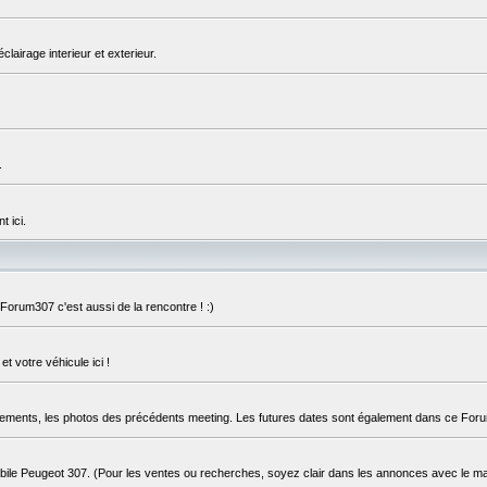
éclairage interieur et exterieur.
.
 ici.
orum307 c'est aussi de la rencontre ! :)
 votre véhicule ici !
blements, les photos des précédents meeting. Les futures dates sont également dans ce For
ile Peugeot 307. (Pour les ventes ou recherches, soyez clair dans les annonces avec le ma