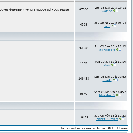
Ven 28 Mar 25 à 10:21
pouvez également vendre tout ce qui vous passe
87506
Gathno
Jeu 28 Nov 19 à 06:04
4528
sada
Jeu 02 Jan 20 à 12:13
34320
jackwilshere
Ven 19 Juil 19 à 10:54
1355
JCG
Lun 25 Mai 20 à 08:53
149433
honda
Sam 08 Mar 25 à 08:26
8840
Almeida202
Jeu 08 Fév 18 à 19:23
16463
Planet-P-Project
Toutes les heures sont au format GMT + 1 Heure