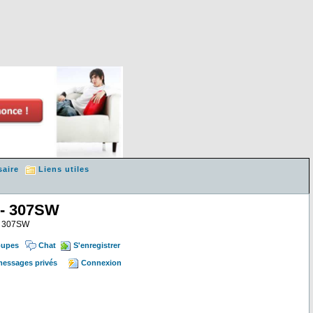
saire
Liens utiles
 - 307SW
 & 307SW
oupes
Chat
S'enregistrer
 messages privés
Connexion