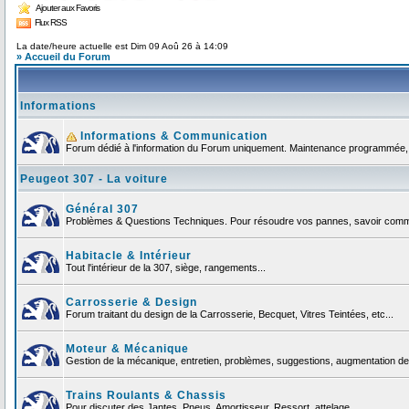
Ajouter aux Favoris
Flux RSS
La date/heure actuelle est Dim 09 Aoû 26 à 14:09
» Accueil du Forum
Informations
Informations & Communication
Forum dédié à l'information du Forum uniquement. Maintenance programmée, no
Peugeot 307 - La voiture
Général 307
Problèmes & Questions Techniques. Pour résoudre vos pannes, savoir commen
Habitacle & Intérieur
Tout l'intérieur de la 307, siège, rangements...
Carrosserie & Design
Forum traitant du design de la Carrosserie, Becquet, Vitres Teintées, etc...
Moteur & Mécanique
Gestion de la mécanique, entretien, problèmes, suggestions, augmentation de 
Trains Roulants & Chassis
Pour discuter des Jantes, Pneus, Amortisseur, Ressort, attelage ...