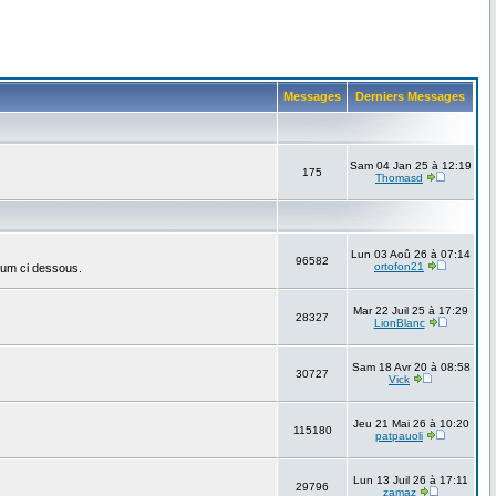
Messages
Derniers Messages
Sam 04 Jan 25 à 12:19
175
Thomasd
Lun 03 Aoû 26 à 07:14
96582
ortofon21
rum ci dessous.
Mar 22 Juil 25 à 17:29
28327
LionBlanc
Sam 18 Avr 20 à 08:58
30727
Vick
Jeu 21 Mai 26 à 10:20
115180
patpauoli
Lun 13 Juil 26 à 17:11
29796
zamaz