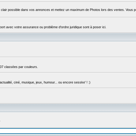
s clair possible dans vos annonces et mettez un maximum de Photos lors des ventes. Vous 
apport avec votre assurance ou problème d'ordre juridique sont à poser ici.
307 classées par couleurs.
actualité, ciné, musique, jeux, humour... ou encore sesske' ! :)
7