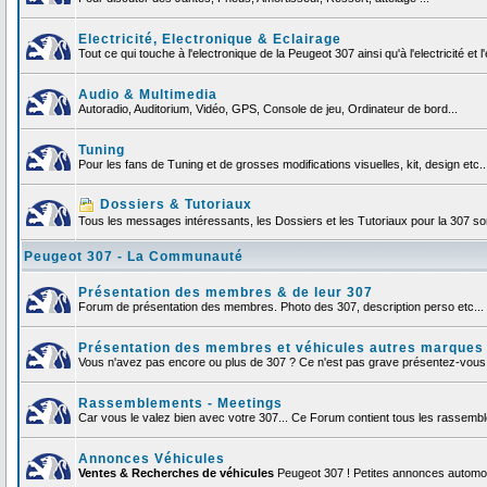
Electricité, Electronique & Eclairage
Tout ce qui touche à l'electronique de la Peugeot 307 ainsi qu'à l'electricité et l'
Audio & Multimedia
Autoradio, Auditorium, Vidéo, GPS, Console de jeu, Ordinateur de bord...
Tuning
Pour les fans de Tuning et de grosses modifications visuelles, kit, design etc..
Dossiers & Tutoriaux
Tous les messages intéressants, les Dossiers et les Tutoriaux pour la 307 sont
Peugeot 307 - La Communauté
Présentation des membres & de leur 307
Forum de présentation des membres. Photo des 307, description perso etc... F
Présentation des membres et véhicules autres marques
Vous n'avez pas encore ou plus de 307 ? Ce n'est pas grave présentez-vous et
Rassemblements - Meetings
Car vous le valez bien avec votre 307... Ce Forum contient tous les rassem
Annonces Véhicules
Ventes & Recherches de véhicules
Peugeot 307 ! Petites annonces automob