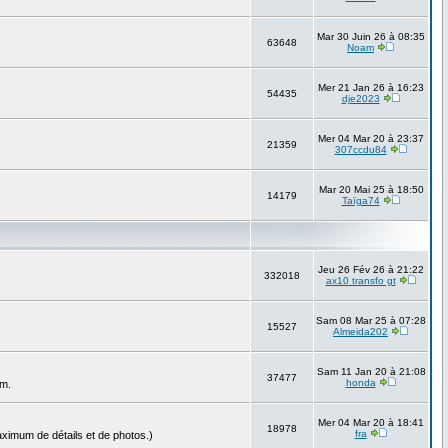
Mar 30 Juin 26 à 08:35
63648
Noam
Mer 21 Jan 26 à 16:23
54435
dje2023
Mer 04 Mar 20 à 23:37
21359
307ccdu84
Mar 20 Mai 25 à 18:50
14179
Taïga74
Jeu 26 Fév 26 à 21:22
332018
ax10 transfo gt
Sam 08 Mar 25 à 07:28
15527
Almeida202
Sam 11 Jan 20 à 21:08
37477
honda
um.
Mer 04 Mar 20 à 18:41
18978
fra
ximum de détails et de photos.)