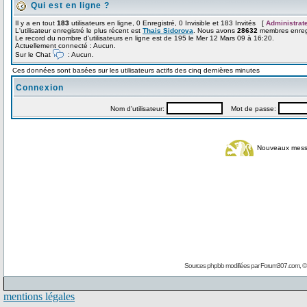
Qui est en ligne ?
Il y a en tout
183
utilisateurs en ligne, 0 Enregistré, 0 Invisible et 183 Invités [
Administrat
L'utilisateur enregistré le plus récent est
Thais Sidorova
. Nous avons
28632
membres enregi
Le record du nombre d'utilisateurs en ligne est de 195 le Mer 12 Mars 09 à 16:20.
Actuellement connecté : Aucun.
Sur le Chat
: Aucun.
Ces données sont basées sur les utilisateurs actifs des cinq dernières minutes
Connexion
Nom d'utilisateur:
Mot de passe:
Nouveaux mes
Sources phpbb modifiées par
Forum307.com
, 
mentions légales