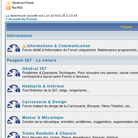
Ajouter aux Favoris
Flux RSS
La date/heure actuelle est Lun 10 Aoû 26 à 13:44
» Accueil du Forum
Forum
Informations
Informations & Communication
Forum dédié à l'information du Forum uniquement. Maintenance programmée, no
Peugeot 307 - La voiture
Général 307
Problèmes & Questions Techniques. Pour résoudre vos pannes, savoir comment
correspond à aucun autre Forum ci dessous.
Habitacle & Intérieur
Tout l'intérieur de la 307, siège, rangements...
Carrosserie & Design
Forum traitant du design de la Carrosserie, Becquet, Vitres Teintées, etc...
Moteur & Mécanique
Gestion de la mécanique, entretien, problèmes, suggestions, augmentation de 
Trains Roulants & Chassis
Pour discuter des Jantes, Pneus, Amortisseur, Ressort, attelage ...