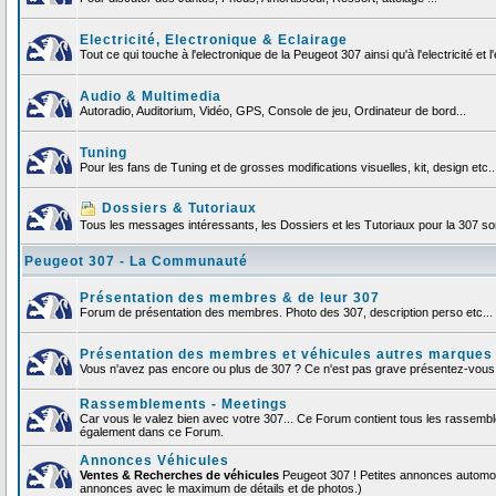
Electricité, Electronique & Eclairage
Tout ce qui touche à l'electronique de la Peugeot 307 ainsi qu'à l'electricité et l'
Audio & Multimedia
Autoradio, Auditorium, Vidéo, GPS, Console de jeu, Ordinateur de bord...
Tuning
Pour les fans de Tuning et de grosses modifications visuelles, kit, design etc..
Dossiers & Tutoriaux
Tous les messages intéressants, les Dossiers et les Tutoriaux pour la 307 sont
Peugeot 307 - La Communauté
Présentation des membres & de leur 307
Forum de présentation des membres. Photo des 307, description perso etc... F
Présentation des membres et véhicules autres marques
Vous n'avez pas encore ou plus de 307 ? Ce n'est pas grave présentez-vous et
Rassemblements - Meetings
Car vous le valez bien avec votre 307... Ce Forum contient tous les rassemb
également dans ce Forum.
Annonces Véhicules
Ventes & Recherches de véhicules
Peugeot 307 ! Petites annonces automob
annonces avec le maximum de détails et de photos.)