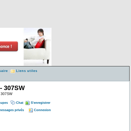
saire
Liens utiles
 - 307SW
 & 307SW
oupes
Chat
S'enregistrer
 messages privés
Connexion