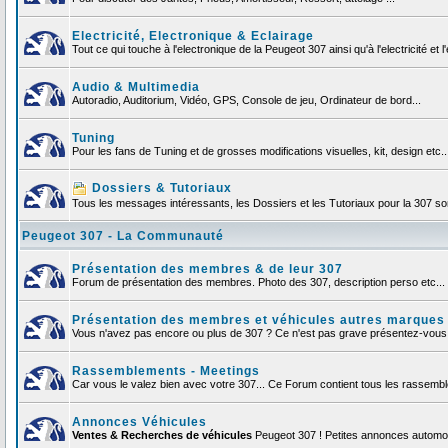
Electricité, Electronique & Eclairage
Tout ce qui touche à l'electronique de la Peugeot 307 ainsi qu'à l'electricité et l'
Audio & Multimedia
Autoradio, Auditorium, Vidéo, GPS, Console de jeu, Ordinateur de bord...
Tuning
Pour les fans de Tuning et de grosses modifications visuelles, kit, design etc..
Dossiers & Tutoriaux
Tous les messages intéressants, les Dossiers et les Tutoriaux pour la 307 sont
Peugeot 307 - La Communauté
Présentation des membres & de leur 307
Forum de présentation des membres. Photo des 307, description perso etc... F
Présentation des membres et véhicules autres marques
Vous n'avez pas encore ou plus de 307 ? Ce n'est pas grave présentez-vous et
Rassemblements - Meetings
Car vous le valez bien avec votre 307... Ce Forum contient tous les rassem
Annonces Véhicules
Ventes & Recherches de véhicules
Peugeot 307 ! Petites annonces automob