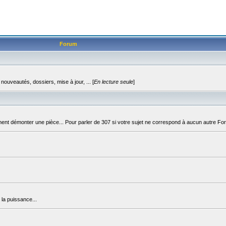
Forum
uveautés, dossiers, mise à jour, ... [
En lecture seule
]
t démonter une pièce... Pour parler de 307 si votre sujet ne correspond à aucun autre Fo
la puissance...