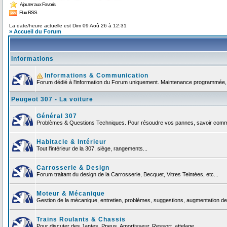
Ajouter aux Favoris
Flux RSS
La date/heure actuelle est Dim 09 Aoû 26 à 12:31
» Accueil du Forum
Informations
Informations & Communication
Forum dédié à l'information du Forum uniquement. Maintenance programmée, no
Peugeot 307 - La voiture
Général 307
Problèmes & Questions Techniques. Pour résoudre vos pannes, savoir commen
Habitacle & Intérieur
Tout l'intérieur de la 307, siège, rangements...
Carrosserie & Design
Forum traitant du design de la Carrosserie, Becquet, Vitres Teintées, etc...
Moteur & Mécanique
Gestion de la mécanique, entretien, problèmes, suggestions, augmentation de 
Trains Roulants & Chassis
Pour discuter des Jantes, Pneus, Amortisseur, Ressort, attelage ...