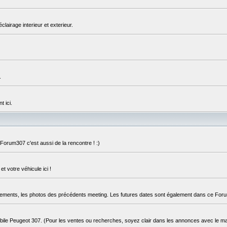
éclairage interieur et exterieur.
.
 ici.
orum307 c'est aussi de la rencontre ! :)
 votre véhicule ici !
blements, les photos des précédents meeting. Les futures dates sont également dans ce For
ile Peugeot 307. (Pour les ventes ou recherches, soyez clair dans les annonces avec le ma