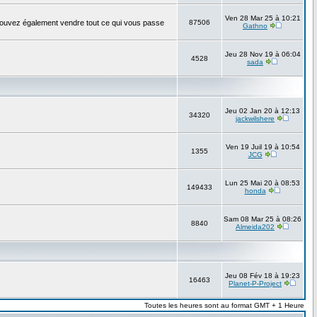
Ven 28 Mar 25 à 10:21
pouvez également vendre tout ce qui vous passe
87506
Gathno
Jeu 28 Nov 19 à 06:04
4528
sada
Jeu 02 Jan 20 à 12:13
34320
jackwilshere
Ven 19 Juil 19 à 10:54
1355
JCG
Lun 25 Mai 20 à 08:53
149433
honda
Sam 08 Mar 25 à 08:26
8840
Almeida202
Jeu 08 Fév 18 à 19:23
16463
Planet-P-Project
Toutes les heures sont au format GMT + 1 Heure