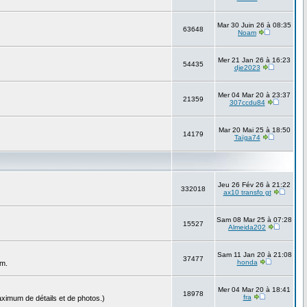
Mar 30 Juin 26 à 08:35
63648
Noam
Mer 21 Jan 26 à 16:23
54435
dje2023
Mer 04 Mar 20 à 23:37
21359
307ccdu84
Mar 20 Mai 25 à 18:50
14179
Taïga74
Jeu 26 Fév 26 à 21:22
332018
ax10 transfo gt
Sam 08 Mar 25 à 07:28
15527
Almeida202
Sam 11 Jan 20 à 21:08
37477
honda
um.
Mer 04 Mar 20 à 18:41
18978
fra
ximum de détails et de photos.)