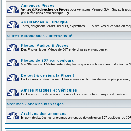
Annonces Pièces
Ventes & Recherches de Pièces
pour véhicules Peugeot 307 ! Soyez le plu
par la tête dans cette rubrique... ;)
Assurances & Juridique
Tarifs, obligations, droits, recours, expertises, ... Toutes vos questions en r
Autres Automobiles - Interactivité
Photos, Audios & Vidéos
Des Photos & des Vidéos de 307 et de choses en tout genre...
Photos de 307 par couleurs !
Vos 307 sont ici ! Mettez autant de photos que vous le souhaitez. Photos de 
De tout & de rien, la Plage !
De tout mais surtout de rien. Libre à vous de discuter de vos sujets préférés, 
Autres Marques et Véhicules
Ce Forum est dédié aux autres modèles et aux autres marques de voitures.
Archives - anciens messages
Archives des annonces
Ici sont déplacées les anciennes annonces de véhicules 307 et pièces de 30