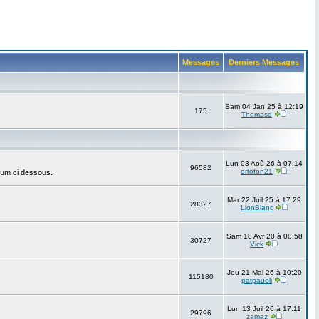
Messages
Derniers Messages
Sam 04 Jan 25 à 12:19
175
Thomasd
Lun 03 Aoû 26 à 07:14
96582
ortofon21
rum ci dessous.
Mar 22 Juil 25 à 17:29
28327
LionBlanc
Sam 18 Avr 20 à 08:58
30727
Vick
Jeu 21 Mai 26 à 10:20
115180
patpauoli
Lun 13 Juil 26 à 17:11
29796
zamaz