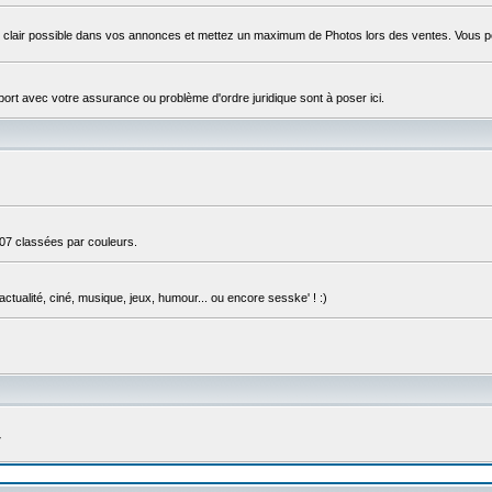
s clair possible dans vos annonces et mettez un maximum de Photos lors des ventes. Vous 
apport avec votre assurance ou problème d'ordre juridique sont à poser ici.
307 classées par couleurs.
actualité, ciné, musique, jeux, humour... ou encore sesske' ! :)
7