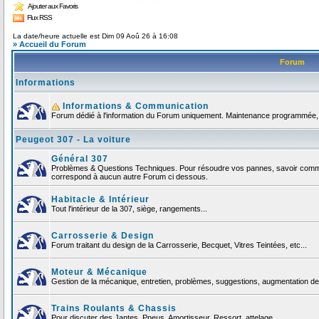
Ajouter aux Favoris
Flux RSS
La date/heure actuelle est Dim 09 Aoû 26 à 16:08
» Accueil du Forum
Forum
Informations
Informations & Communication
Forum dédié à l'information du Forum uniquement. Maintenance programmée, no
Peugeot 307 - La voiture
Général 307
Problèmes & Questions Techniques. Pour résoudre vos pannes, savoir comment
correspond à aucun autre Forum ci dessous.
Habitacle & Intérieur
Tout l'intérieur de la 307, siège, rangements...
Carrosserie & Design
Forum traitant du design de la Carrosserie, Becquet, Vitres Teintées, etc...
Moteur & Mécanique
Gestion de la mécanique, entretien, problèmes, suggestions, augmentation de 
Trains Roulants & Chassis
Pour discuter des Jantes, Pneus, Amortisseur, Ressort, attelage ...