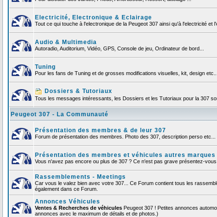
Electricité, Electronique & Eclairage
Tout ce qui touche à l'electronique de la Peugeot 307 ainsi qu'à l'electricité et l'
Audio & Multimedia
Autoradio, Auditorium, Vidéo, GPS, Console de jeu, Ordinateur de bord...
Tuning
Pour les fans de Tuning et de grosses modifications visuelles, kit, design etc..
Dossiers & Tutoriaux
Tous les messages intéressants, les Dossiers et les Tutoriaux pour la 307 sont
Peugeot 307 - La Communauté
Présentation des membres & de leur 307
Forum de présentation des membres. Photo des 307, description perso etc... F
Présentation des membres et véhicules autres marques
Vous n'avez pas encore ou plus de 307 ? Ce n'est pas grave présentez-vous et
Rassemblements - Meetings
Car vous le valez bien avec votre 307... Ce Forum contient tous les rassemb
également dans ce Forum.
Annonces Véhicules
Ventes & Recherches de véhicules
Peugeot 307 ! Petites annonces automob
annonces avec le maximum de détails et de photos.)