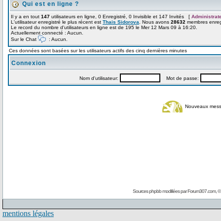
Qui est en ligne ?
Il y a en tout
147
utilisateurs en ligne, 0 Enregistré, 0 Invisible et 147 Invités [
Administrat
L'utilisateur enregistré le plus récent est
Thais Sidorova
. Nous avons
28632
membres enregi
Le record du nombre d'utilisateurs en ligne est de 195 le Mer 12 Mars 09 à 16:20.
Actuellement connecté : Aucun.
Sur le Chat
: Aucun.
Ces données sont basées sur les utilisateurs actifs des cinq dernières minutes
Connexion
Nom d'utilisateur:
Mot de passe:
Nouveaux mes
Sources phpbb modifiées par
Forum307.com
, 
mentions légales