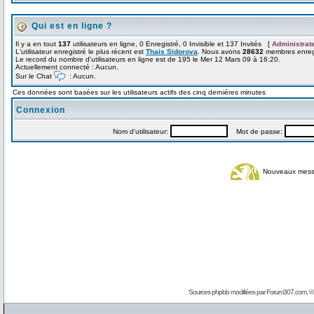
Qui est en ligne ?
Il y a en tout
137
utilisateurs en ligne, 0 Enregistré, 0 Invisible et 137 Invités [
Administrat
L'utilisateur enregistré le plus récent est
Thais Sidorova
. Nous avons
28632
membres enregi
Le record du nombre d'utilisateurs en ligne est de 195 le Mer 12 Mars 09 à 16:20.
Actuellement connecté : Aucun.
Sur le Chat
: Aucun.
Ces données sont basées sur les utilisateurs actifs des cinq dernières minutes
Connexion
Nom d'utilisateur:
Mot de passe:
Nouveaux mes
Sources phpbb modifiées par
Forum307.com
, 