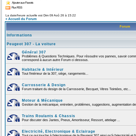
Ajouter aux Favoris
Flux RSS
La date/heure actuelle est Dim 09 Aoû 26 à 15:22
» Accueil du Forum
Forum
Informations
Peugeot 307 - La voiture
Général 307
Problèmes & Questions Techniques. Pour résoudre vos pannes, savoir comment
correspond à aucun autre Forum ci dessous.
Habitacle & Intérieur
Tout l'intérieur de la 307, siège, rangements...
Carrosserie & Design
Forum traitant du design de la Carrosserie, Becquet, Vitres Teintées, etc...
Moteur & Mécanique
Gestion de la mécanique, entretien, problèmes, suggestions, augmentation de 
Trains Roulants & Chassis
Pour discuter des Jantes, Pneus, Amortisseur, Ressort, attelage ...
Electricité, Electronique & Eclairage
Tout ce qui touche à l'electronique de la Peugeot 307 ainsi qu'à l'electricité et l'