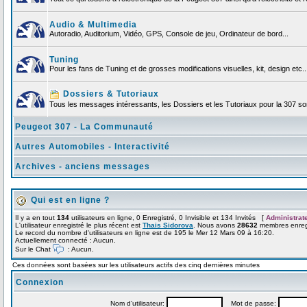
Audio & Multimedia
Autoradio, Auditorium, Vidéo, GPS, Console de jeu, Ordinateur de bord...
Tuning
Pour les fans de Tuning et de grosses modifications visuelles, kit, design etc..
Dossiers & Tutoriaux
Tous les messages intéressants, les Dossiers et les Tutoriaux pour la 307 sont
Peugeot 307 - La Communauté
Autres Automobiles - Interactivité
Archives - anciens messages
Qui est en ligne ?
Il y a en tout
134
utilisateurs en ligne, 0 Enregistré, 0 Invisible et 134 Invités [
Administrat
L'utilisateur enregistré le plus récent est
Thais Sidorova
. Nous avons
28632
membres enregi
Le record du nombre d'utilisateurs en ligne est de 195 le Mer 12 Mars 09 à 16:20.
Actuellement connecté : Aucun.
Sur le Chat
: Aucun.
Ces données sont basées sur les utilisateurs actifs des cinq dernières minutes
Connexion
Nom d'utilisateur:
Mot de passe: