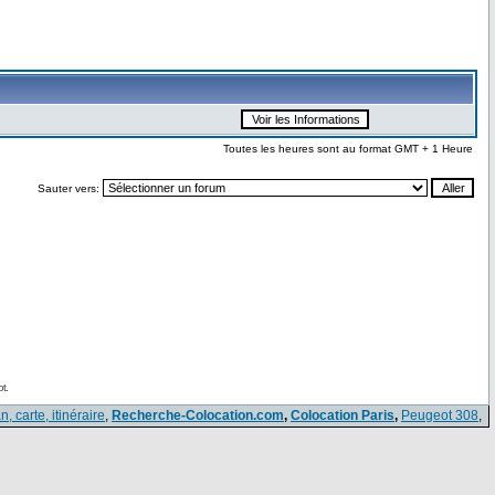
Toutes les heures sont au format GMT + 1 Heure
Sauter vers:
t.
n, carte, itinéraire
,
Recherche-Colocation.com
,
Colocation Paris
,
Peugeot 308
,