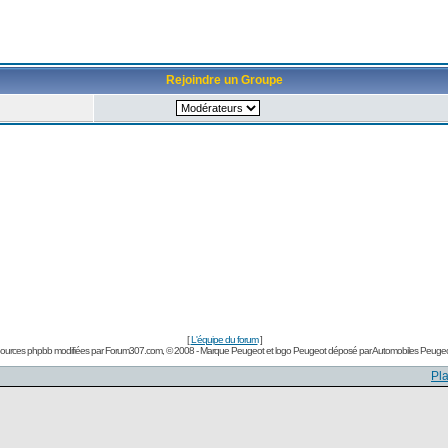
Rejoindre un Groupe
[
L'équipe du forum
]
ources phpbb modifiées par
Forum307.com
, © 2008 - Marque Peugeot et logo Peugeot déposé par Automobiles Peugeo
Pla