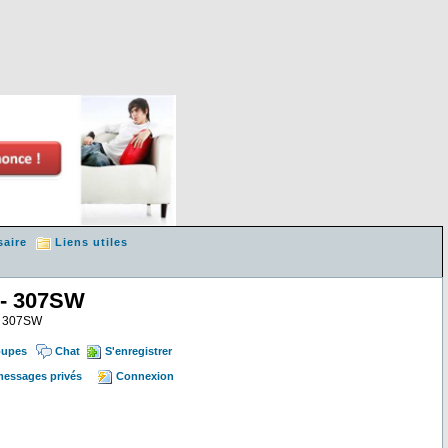
saire
Liens utiles
 - 307SW
 & 307SW
oupes
Chat
S'enregistrer
 messages privés
Connexion