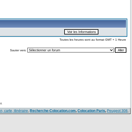
Toutes les heures sont au format GMT + 1 Heure
Sauter vers:
t.
n, carte, itinéraire
,
Recherche-Colocation.com
,
Colocation Paris
,
Peugeot 308
,