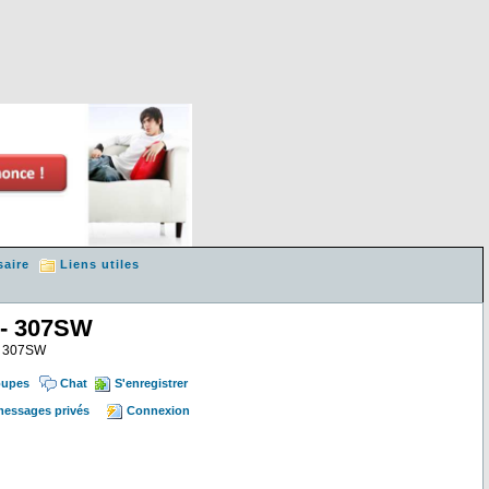
saire
Liens utiles
 - 307SW
 & 307SW
oupes
Chat
S'enregistrer
 messages privés
Connexion