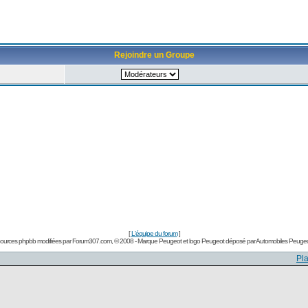
Rejoindre un Groupe
[
L'équipe du forum
]
ources phpbb modifiées par
Forum307.com
, © 2008 - Marque Peugeot et logo Peugeot déposé par Automobiles Peugeo
Pla