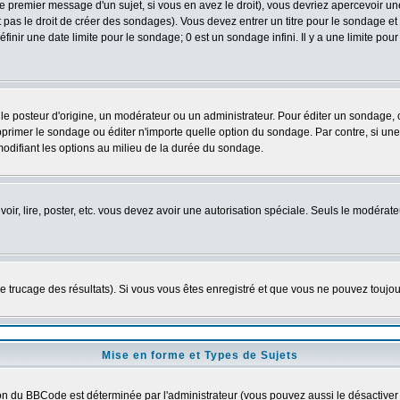
e premier message d'un sujet, si vous en avez le droit), vous devriez apercevoir un
 pas le droit de créer des sondages). Vous devez entrer un titre pour le sondage e
nir une date limite pour le sondage; 0 est un sondage infini. Il y a une limite pour 
osteur d'origine, un modérateur ou un administrateur. Pour éditer un sondage, cliq
primer le sondage ou éditer n'importe quelle option du sondage. Par contre, si une
modifiant les options au milieu de la durée du sondage.
 voir, lire, poster, etc. vous devez avoir une autorisation spéciale. Seuls le modéra
 le trucage des résultats). Si vous vous êtes enregistré et que vous ne pouvez toujo
Mise en forme et Types de Sujets
ion du BBCode est déterminée par l'administrateur (vous pouvez aussi le désactiver