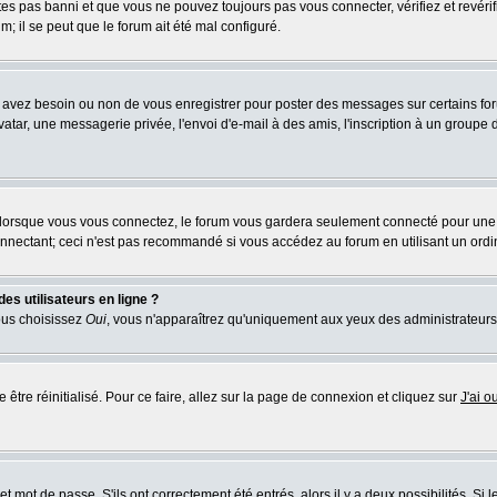
tes pas banni et que vous ne pouvez toujours pas vous connecter, vérifiez et revérif
m; il se peut que le forum ait été mal configuré.
us avez besoin ou non de vous enregistrer pour poster des messages sur certains fo
atar, une messagerie privée, l'envoi d'e-mail à des amis, l'inscription à un groupe d
lorsque vous vous connectez, le forum vous gardera seulement connecté pour une pé
nectant; ceci n'est pas recommandé si vous accédez au forum en utilisant un ordina
es utilisateurs en ligne ?
vous choisissez
Oui
, vous n'apparaîtrez qu'uniquement aux yeux des administrateur
 être réinitialisé. Pour ce faire, allez sur la page de connexion et cliquez sur
J'ai 
 mot de passe. S'ils ont correctement été entrés, alors il y a deux possibilités. Si 