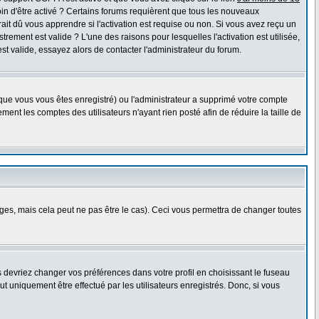
oin d'être activé ? Certains forums requièrent que tous les nouveaux
it dû vous apprendre si l'activation est requise ou non. Si vous avez reçu un
strement est valide ? L'une des raisons pour lesquelles l'activation est utilisée,
t valide, essayez alors de contacter l'administrateur du forum.
sque vous vous êtes enregistré) ou l'administrateur a supprimé votre compte
ent les comptes des utilisateurs n'ayant rien posté afin de réduire la taille de
s, mais cela peut ne pas être le cas). Ceci vous permettra de changer toutes
us devriez changer vos préférences dans votre profil en choisissant le fuseau
t uniquement être effectué par les utilisateurs enregistrés. Donc, si vous