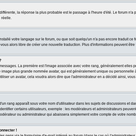
 différente, la réponse la plus probable est le passage à l'heure d'été. Le forum n'a
 réelle.
 installé votre langage sur le forum, ou que soit quelqu'un n'a pas encore traduit c
z-vous alors libre de créer une nouvelle traduction. Plus d'informations peuvent êtr
?
es messages. La première est l'image associée avec votre rang, généralement elles
une image plus grande nommée avatar, qui est généralement unique ou personnelle à ch
tiliser un avatar, cela voudra alors dire que l'administrateur en a décidé ainsi, v
'un rang apparaît sous votre nom d'utilisateur dans les sujets de discussions et dans
tifier certains utilisateurs, exemple : les modérateurs et administrateurs peuvent a
 modérateur ou administrateur qui abaissera simplement votre compte de votre nomb
onnecter !
 gens via le formulaire d'e-mail intégré au forum (dans le cas où l'administrateur aura