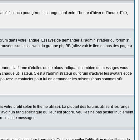
 pas été conçu pour gérer le changement entre l'heure d'hiver et l'heure d'été;
e forum dans votre langue. Essayez de demander à l'administrateur du forum s'il
e trouvées sur le site web du groupe phpBB (allez voir le lien en bas des pages).
 prennent la forme d'étoiles ou de blocs indiquant combien de messages vous
aque utilisateur. C'est à l'administrateur du forum d'activer les avatars et de
ous pouvez le contacter pour lui en demander les raisons (nous sommes sûr
 votre profil selon le thème utilisé). La plupart des forums utilisent les rangs
voir un rang spécifique qui leur est propre. Veuillez ne pas poster inutilement
re total de messages.
it activé cette fonctionnalité). Ceci, pour éviter l'utilisation malveillante du