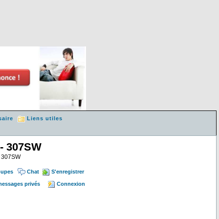
saire
Liens utiles
 - 307SW
 & 307SW
oupes
Chat
S'enregistrer
 messages privés
Connexion