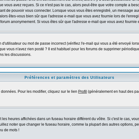
e vous avez reçues. Si ce n'est pas le cas, alors peut-être que votre compte a bes
avant de pouvoir vous connecter. Lorsque vous vous êtes enregistré, un message aura
, alors êtes-vous bien sûr que l'adresse e-mail que vous avez fournie lors de l'enregi
u forum anonymement. Si vous êtes sûr que l'adresse e-mail que vous avez fournie es
'utilisateur ou mot de passe incorrect (vérifiez l'e-mail qui vous a été envoyé lor
ue vous n'avez rien posté ? Il est habituel pour les forums de supprimer périodiquem
ns les discussions.
Préférences et paramètres des Utilisateurs
données. Pour les modifier, cliquez sur le lien
Profil
(généralement en haut des page
 les heures affichées dans un fuseau horaire différent du vôtre. Si c'est le cas, vo
illez noter que changer le fuseau horaire, comme la plupart des autres options, peu
eu de mots !