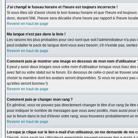
J'ai changé le fuseau horaire et l'heure est toujours incorrecte !
Si vous êtes sûr d'avoir choisi le bon fuseau horaire et que l'heure est toujours
donc, durant l'été, l'heure sera décalée d'une heure par rapport à l'heure locale
Revenir en haut de page
Ma langue n'est pas dans la liste !
Les raisons les plus probables pour ceci sont que soit l'administrateur n'a pas
peut installer le pack de langue dont vous avez besoin; s'il n'existe pas, sente
Revenir en haut de page
Comment puis-je montrer une image en dessous de mon nom d'utilisateur 
Il peut y avoir deux images sous votre nom d'utilisateur lorsque vous lisez d
avez fait ou votre statut sur le forum. En dessous de celle-ci peut se trouver 
choisir la manière dont les avatars seront disponibles. Si vous ne pouvez pas u
qu'elles seront bonnes !).
Revenir en haut de page
Comment puis-je changer mon rang ?
En général, vous ne pouvez pas directement changer le titre d'un rang (le titre d
pour indiquer le nombre de messages que vous avez postés, mais aussi pour iden
sur le forum dans le but d'élever votre rang; vous trouverez probablement un
Revenir en haut de page
Lorsque je clique sur le lien e-mail d'un utilisateur, on me demande de me c
Désolé, mais seuls les utilisateurs enregistrés peuvent envoyer des e-mails à des