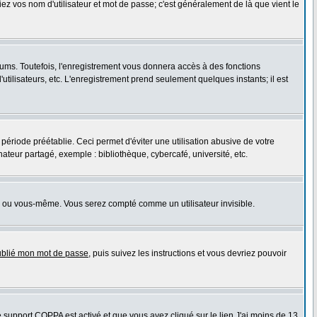
iez vos nom d'utilisateur et mot de passe; c'est généralement de là que vient le
rums. Toutefois, l'enregistrement vous donnera accès à des fonctions
'utilisateurs, etc. L'enregistrement prend seulement quelques instants; il est
riode préétablie. Ceci permet d'éviter une utilisation abusive de votre
teur partagé, exemple : bibliothèque, cybercafé, université, etc.
s ou vous-même. Vous serez compté comme un utilisateur invisible.
oublié mon mot de passe
, puis suivez les instructions et vous devriez pouvoir
le support COPPA est activé et que vous avez cliqué sur le lien
J'ai moins de 13